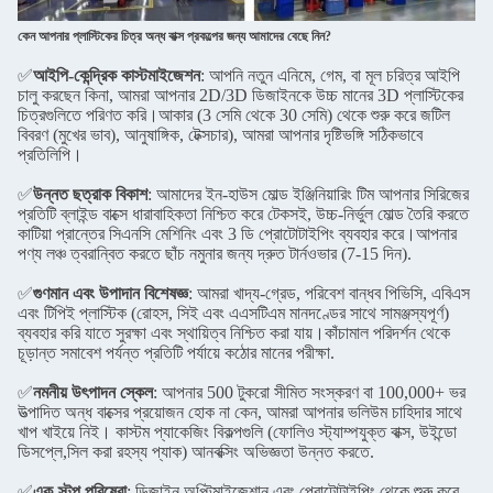
কেন আপনার প্লাস্টিকের চিত্র অন্ধ বাক্স প্রকল্পের জন্য আমাদের বেছে নিন?
✅
আইপি-কেন্দ্রিক কাস্টমাইজেশন
: আপনি নতুন এনিমে, গেম, বা মূল চরিত্র আইপি
চালু করছেন কিনা, আমরা আপনার 2D/3D ডিজাইনকে উচ্চ মানের 3D প্লাস্টিকের
চিত্রগুলিতে পরিণত করি।আকার (3 সেমি থেকে 30 সেমি) থেকে শুরু করে জটিল
বিবরণ (মুখের ভাব), আনুষাঙ্গিক, টেক্সচার), আমরা আপনার দৃষ্টিভঙ্গি সঠিকভাবে
প্রতিলিপি।
✅
উন্নত ছত্রাক বিকাশ
: আমাদের ইন-হাউস মোল্ড ইঞ্জিনিয়ারিং টিম আপনার সিরিজের
প্রতিটি ব্লাইন্ড বাক্সে ধারাবাহিকতা নিশ্চিত করে টেকসই, উচ্চ-নির্ভুল মোল্ড তৈরি করতে
কাটিয়া প্রান্তের সিএনসি মেশিনিং এবং 3 ডি প্রোটোটাইপিং ব্যবহার করে।আপনার
পণ্য লঞ্চ ত্বরান্বিত করতে ছাঁচ নমুনার জন্য দ্রুত টার্নওভার (7-15 দিন).
✅
গুণমান এবং উপাদান বিশেষজ্ঞ
: আমরা খাদ্য-গ্রেড, পরিবেশ বান্ধব পিভিসি, এবিএস
এবং টিপিই প্লাস্টিক (রোহস, সিই এবং এএসটিএম মানদণ্ডের সাথে সামঞ্জস্যপূর্ণ)
ব্যবহার করি যাতে সুরক্ষা এবং স্থায়িত্ব নিশ্চিত করা যায়।কাঁচামাল পরিদর্শন থেকে
চূড়ান্ত সমাবেশ পর্যন্ত প্রতিটি পর্যায়ে কঠোর মানের পরীক্ষা.
✅
নমনীয় উৎপাদন স্কেল
: আপনার 500 টুকরো সীমিত সংস্করণ বা 100,000+ ভর
উত্পাদিত অন্ধ বাক্সের প্রয়োজন হোক না কেন, আমরা আপনার ভলিউম চাহিদার সাথে
খাপ খাইয়ে নিই। কাস্টম প্যাকেজিং বিকল্পগুলি (ফোলিও স্ট্যাম্পযুক্ত বাক্স, উইন্ডো
ডিসপ্লে,সিল করা রহস্য প্যাক) আনবক্সিং অভিজ্ঞতা উন্নত করতে.
✅
এক-স্টপ পরিষেবা
: ডিজাইন অপ্টিমাইজেশান এবং প্রোটোটাইপিং থেকে শুরু করে