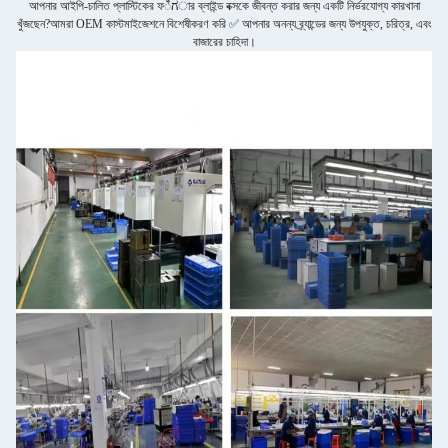
আপনার আইপি-চালিত প্লাস্টিকের ফಿಗার ব্লাইন্ড বক্সকে জীবন্ত করার জন্য একটি নির্ভরযোগ্য কারখানা
খুঁজছেন?আমরা OEM কাস্টমাইজেশনে বিশেষীকরণ করি ✅ আপনার অনন্য ব্র্যান্ডের জন্য উপযুক্ত, চরিত্র, এবং
বাজারের চাহিদা।