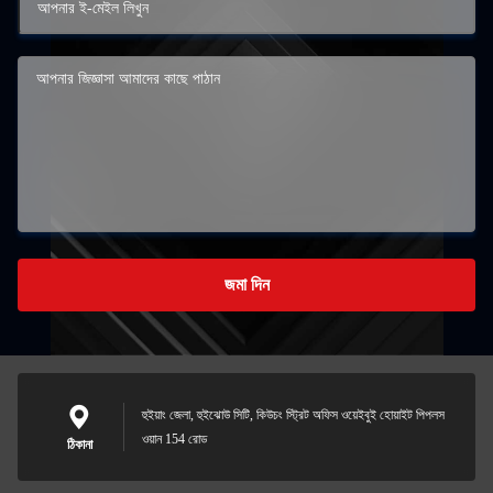
জমা দিন
হুইয়াং জেলা, হুইঝোউ সিটি, কিউচং স্ট্রিট অফিস ওয়েইবুই হোয়াইট পিপলস
ওয়ান 154 রোড
ঠিকানা