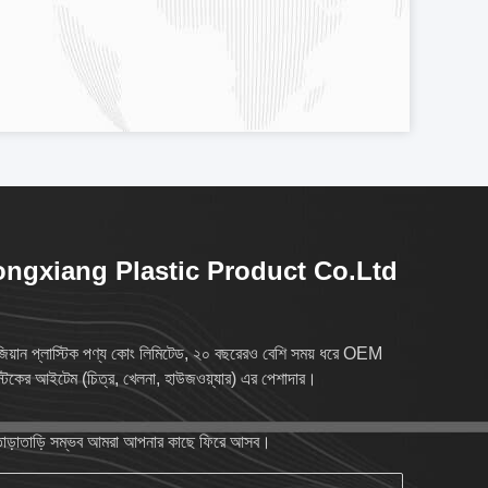
ngxiang Plastic Product Co.Ltd
িয়ান প্লাস্টিক পণ্য কোং লিমিটেড, ২০ বছরেরও বেশি সময় ধরে OEM
স্টিকের আইটেম (চিত্র, খেলনা, হাউজওয়্যার) এর পেশাদার।
াড়াতাড়ি সম্ভব আমরা আপনার কাছে ফিরে আসব।