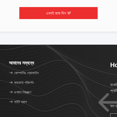
এখনই জমা দিন
আমাদের সম্বন্ধে
Ho
কোম্পানির প্রোফাইল
কারখানা পরিদর্শন
হংকজ
প্লা
গুণমান নিয়ন্ত্রণ
সাইট ম্যাপ
যত ত