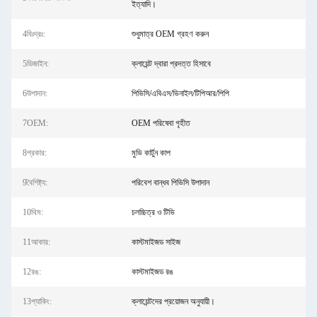
ইত্যাদি।
4বিঃদ্রঃ:
শুধুমাত্র OEM গ্রহণ করুন
5ডিজাইন:
ক্লায়েন্ট দ্বারা প্রদত্ত হিসাবে
6উপাদান:
পিভিসি/এবিএস/ভিনাইল/টিপিআর/পিপি
7OEM:
OEM পরিষেবা গৃহীত
8প্রকার:
মুভি কার্টুন কাপ
9বৈশিষ্ট্য:
পরিবেশ বান্ধব পিভিসি উপাদান
10থিম:
চলচ্চিত্র ও টিভি
11আকার:
কাস্টমাইজড সাইজ
12রঙ:
কাস্টমাইজড রঙ
13প্যাকিং:
ক্লায়েন্টদের প্রয়োজন অনুযায়ী।