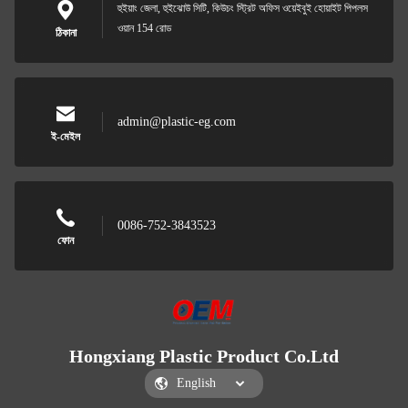
হুইয়াং জেলা, হুইঝোউ সিটি, কিউচং স্ট্রিট অফিস ওয়েইবুই হোয়াইট পিপলস
ওয়ান 154 রোড
ঠিকানা
admin@plastic-eg.com
ই-মেইল
0086-752-3843523
ফোন
Hongxiang Plastic Product Co.Ltd