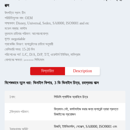
বক্স
উৎপত্তি স্থল: চীন
পরিচিতিমুলক নাম: OEM
সাক্ষ্যদান: Disney, Universal, Sedex, SA8000, ISO9001 and etc
মডেল নম্বার: কাস্টম
ন্যূনতম চাহিদার পরিমাণ: আলোচনাযোগ্য
মূল্য: negotiable
প্যাকেজিং বিবরণ: ক্লায়েন্টদের চাহিদা অনুযায়ী
ডেলিভারি সময়: 15-20 দিন
পরিশোধের শর্ত: L/C, D/A, D/P, T/T, ওয়েস্টার্ন ইউনিয়ন, মানিগ্রাম
যোগানের ক্ষমতা: ১০০০০০ পিসি/মাস
বিস্তারিত
Description
বিশেষভাবে তুলে ধরা:
ভিনাইল ফিগার
,
3 ডি ভিনাইল চিত্র
,
রহস্যময় বাক্স
1নাম:
পিভিসি প্লাস্টিক অ্যানিমে চিত্র
বিদ্যমান নেই, কাস্টমাইজ করার জন্য ক্লায়েন্ট দ্বারা প্রদত্ত
2বিদ্যমান পরিমাণ:
ডিজাইনের প্রয়োজন
ডিজনি, ইউনিভার্সাল, সেডেক্স, SA8000, ISO9001 এবং
3কারখানার অডিট: