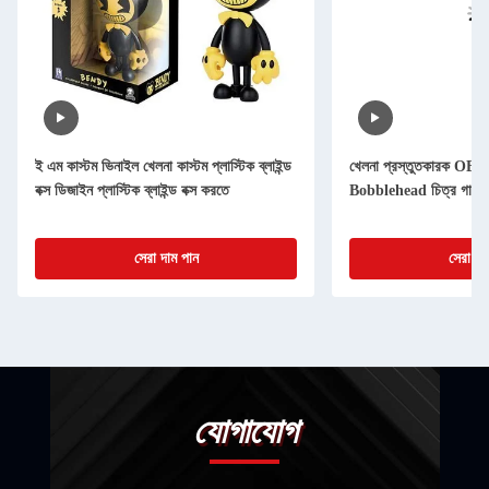
ই এম কাস্টম ভিনাইল খেলনা কাস্টম প্লাস্টিক ব্লাইন্ড
খেলনা প্রস্তুতকারক OEM সু
বক্স ডিজাইন প্লাস্টিক ব্লাইন্ড বক্স করতে
Bobblehead চিত্র গাড়ী প
সেরা দাম পান
সেরা দা
যোগাযোগ