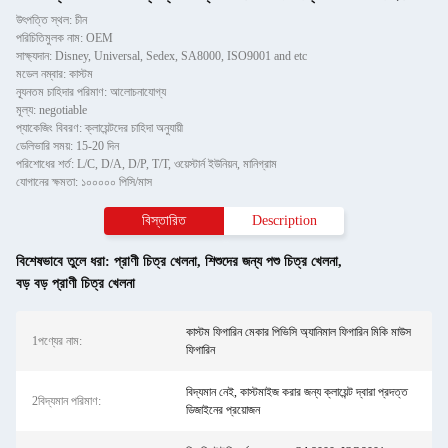
উৎপত্তি স্থল: চীন
পরিচিতিমুলক নাম: OEM
সাক্ষ্যদান: Disney, Universal, Sedex, SA8000, ISO9001 and etc
মডেল নম্বার: কাস্টম
ন্যূনতম চাহিদার পরিমাণ: আলোচনাযোগ্য
মূল্য: negotiable
প্যাকেজিং বিবরণ: ক্লায়েন্টদের চাহিদা অনুযায়ী
ডেলিভারি সময়: 15-20 দিন
পরিশোধের শর্ত: L/C, D/A, D/P, T/T, ওয়েস্টার্ন ইউনিয়ন, মানিগ্রাম
যোগানের ক্ষমতা: ১০০০০০ পিসি/মাস
বিস্তারিত
Description
বিশেষভাবে তুলে ধরা:
প্রাণী চিত্র খেলনা
,
শিশুদের জন্য পশু চিত্র খেলনা
,
বড় বড় প্রাণী চিত্র খেলনা
কাস্টম ফিগারিন মেকার পিভিসি অ্যানিমাল ফিগারিন মিকি মাউস
1পণ্যের নাম:
ফিগারিন
বিদ্যমান নেই, কাস্টমাইজ করার জন্য ক্লায়েন্ট দ্বারা প্রদত্ত
2বিদ্যমান পরিমাণ:
ডিজাইনের প্রয়োজন