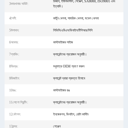
ডিজনি, ইউনিভার্সাল, সেডেক্স, SA8000, ISO9001 এবং
3কারখানার অডিট:
ইত্যাদি।
4শৈলী:
কার্টুন খেলনা, সামরিক খেলনা, মডেল খেলনা
5উপাদান:
পিভিসি/এবিএস/ভিনাইল/টিপিআর/পিপি
6আকার:
কাস্টমাইজড সাইজ
7প্যাকিং:
ক্লায়েন্টদের প্রয়োজন অনুযায়ী।
8বিঃদ্রঃ:
শুধুমাত্র OEM গ্রহণ করুন
9ডিজাইন:
ক্লায়েন্ট দ্বারা প্রদত্ত হিসাবে
10রঙ:
কাস্টমাইজড রঙ
11লোগো প্রিন্টিং:
ক্লায়েন্টদের প্রয়োজন অনুযায়ী।
12কৌশল:
ইনজেকশন, ভিনাইল, রোটা কাস্টিং
13বন্দর:
শেঞ্জেন