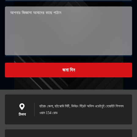
জমা দিন
হুইয়াং জেলা, হুইঝোউ সিটি, কিউচং স্ট্রিট অফিস ওয়েইবুই হোয়াইট পিপলস
ওয়ান 154 রোড
ঠিকানা