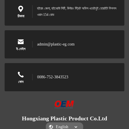
হুইয়াং জেলা, হুইঝোউ সিটি, কিউচং স্ট্রিট অফিস ওয়েইবুই হোয়াইট পিপলস
ওয়ান 154 রোড
ঠিকানা
admin@plastic-eg.com
ই-মেইল
0086-752-3843523
ফোন
Hongxiang Plastic Product Co.Ltd