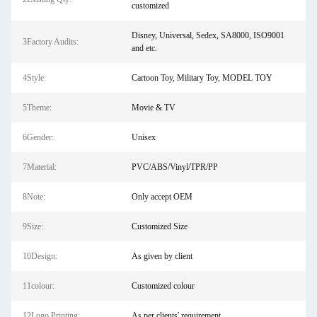
customized
Disney, Universal, Sedex, SA8000, ISO9001
3Factory Audits:
and etc.
4Style:
Cartoon Toy, Military Toy, MODEL TOY
5Theme:
Movie & TV
6Gender:
Unisex
7Material:
PVC/ABS/Vinyl/TPR/PP
8Note:
Only accept OEM
9Size:
Customized Size
10Design:
As given by client
11colour:
Customized colour
12Logo Printing:
As per clients' requirement.