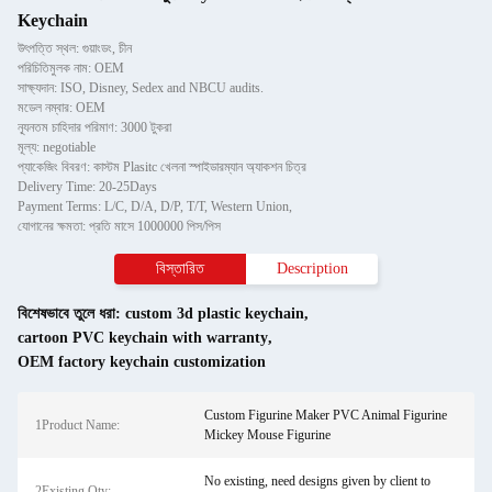
Keychain
উৎপত্তি স্থল: গুয়াংডং, চীন
পরিচিতিমুলক নাম: OEM
সাক্ষ্যদান: ISO, Disney, Sedex and NBCU audits.
মডেল নম্বার: OEM
ন্যূনতম চাহিদার পরিমাণ: 3000 টুকরা
মূল্য: negotiable
প্যাকেজিং বিবরণ: কাস্টম Plasitc খেলনা স্পাইডারম্যান অ্যাকশন চিত্র
Delivery Time: 20-25Days
Payment Terms: L/C, D/A, D/P, T/T, Western Union,
যোগানের ক্ষমতা: প্রতি মাসে 1000000 পিস/পিস
বিস্তারিত
Description
বিশেষভাবে তুলে ধরা:
custom 3d plastic keychain
,
cartoon PVC keychain with warranty
,
OEM factory keychain customization
Custom Figurine Maker PVC Animal Figurine
1Product Name:
Mickey Mouse Figurine
No existing, need designs given by client to
2Existing Qty: