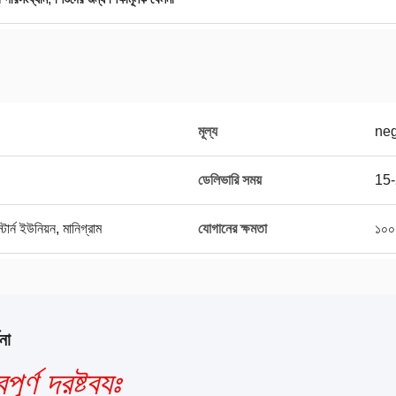
মূল্য
neg
ডেলিভারি সময়
15-
র্ন ইউনিয়ন, মানিগ্রাম
যোগানের ক্ষমতা
১০০
না
পূর্ণ দ্রষ্টব্যঃ