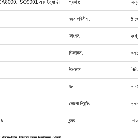
্স, SA8000, ISO9001 এবং ইত্যাদি।
প্রকার:
অন্যা
বয়স পরিসীমা:
5 থ
ফাংশন:
সংগ্
ডিজাইন:
ক্লায
উপাদান:
পিভি
রঙ:
কাস
।
লোগো প্রিন্টিং:
ক্লা
িং
বন্দর:
শেঞ্
,
র পরিসংখ্যান
শিশুদের জন্য শিক্ষামূলক খেলনা