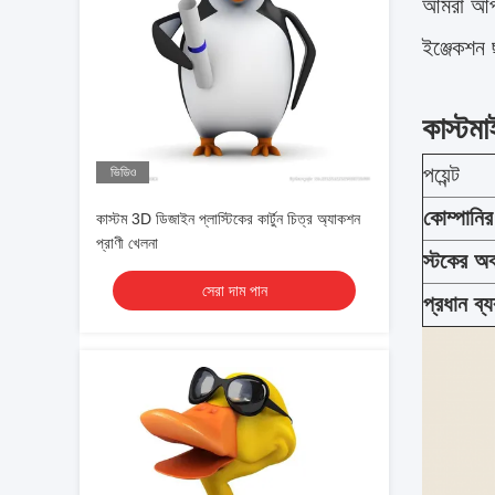
আমরা আপনা
ইঞ্জেকশন 
কাস্টম
পয়েন্ট
ভিডিও
কোম্পানি
কাস্টম 3D ডিজাইন প্লাস্টিকের কার্টুন চিত্র অ্যাকশন
প্রাণী খেলনা
স্টকের অব
সেরা দাম পান
প্রধান ব্