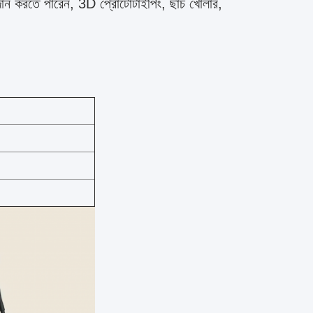
দান করতে পারেন, 3D প্রোটোটাইপিং, ছাঁচ খোলার,