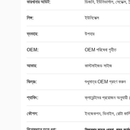
কারখানার অডিট:
ডিজনি, ইউনিভার্সাল, সেডেক
লিঙ্গ:
ইউনিসেক্স
ব্যবহার:
উপহার
OEM:
OEM পরিষেবা গৃহীত
আকার:
কাস্টমাইজড সাইজ
বিঃদ্রঃ:
শুধুমাত্র OEM গ্রহণ করুন
প্যাকিং:
ক্লায়েন্টদের প্রয়োজন অনুযায়ী
কৌশল:
ইনজেকশন, ভিনাইল, রোটা কাস্ট
বিশেষভাবে তুলে ধরা:
,
সিমুলেশন মডেল খেলনা
শূকর কর্মে