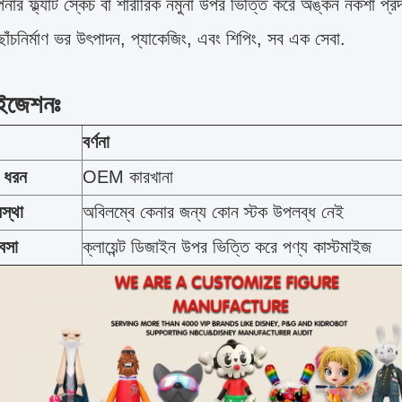
র ফ্ল্যাট স্কেচ বা শারীরিক নমুনা উপর ভিত্তি করে অঙ্কন নকশা প্র
ছাঁচনির্মাণ ভর উৎপাদন, প্যাকেজিং, এবং শিপিং, সব এক সেবা.
াইজেশনঃ
বর্ণনা
র ধরন
OEM কারখানা
স্থা
অবিলম্বে কেনার জন্য কোন স্টক উপলব্ধ নেই
যবসা
ক্লায়েন্ট ডিজাইন উপর ভিত্তি করে পণ্য কাস্টমাইজ