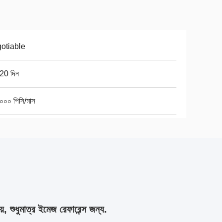
otiable
20 দিন
০০০ পিসি/মাস
়, শুধুমাত্র ইমেজ রেফারেন্স জন্য.