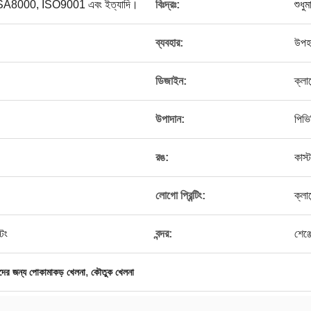
্স, SA8000, ISO9001 এবং ইত্যাদি।
বিঃদ্রঃ:
শুধু
ব্যবহার:
উপহ
ডিজাইন:
ক্লায
উপাদান:
পিভি
রঙ:
কাস
।
লোগো প্রিন্টিং:
ক্লা
িং
বন্দর:
শেঞ্
,
চাদের জন্য পোকামাকড় খেলনা
কৌতুক খেলনা