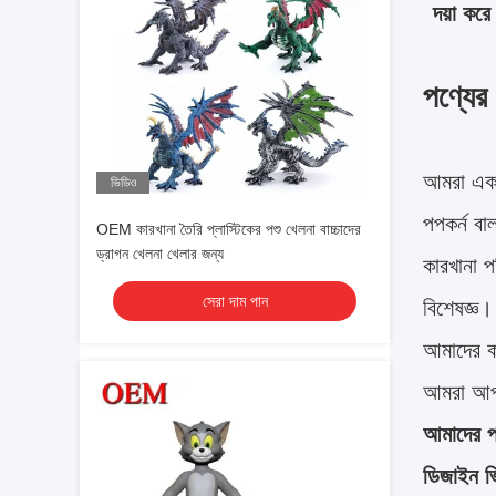
দয়া কর
পণ্যের ব
আমরা একটি
ভিডিও
পপকর্ন বা
OEM কারখানা তৈরি প্লাস্টিকের পশু খেলনা বাচ্চাদের
ড্রাগন খেলনা খেলার জন্য
কারখানা 
সেরা দাম পান
বিশেষজ্ঞ।
আমাদের ক
আমরা আপন
আমাদের পর
ডিজাইন ভ