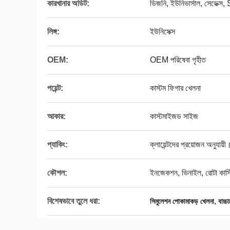
কারখানার অডিট:
ডিজনি, ইউনিভার্সাল, সেডেক
লিঙ্গ:
ইউনিসেক্স
OEM:
OEM পরিষেবা গৃহীত
পয়েন্ট:
কাস্টম ফিগার খেলনা
আকার:
কাস্টমাইজড সাইজ
প্যাকিং:
ক্লায়েন্টদের প্রয়োজন অনুযায়ী
কৌশল:
ইনজেকশন, ভিনাইল, রোটা কাস্ট
বিশেষভাবে তুলে ধরা:
,
সিমুলেশন পোকামাকড় খেলনা
বাচ্