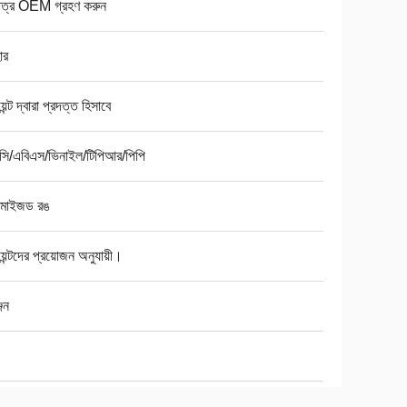
মাত্র OEM গ্রহণ করুন
ার
়েন্ট দ্বারা প্রদত্ত হিসাবে
সি/এবিএস/ভিনাইল/টিপিআর/পিপি
্টমাইজড রঙ
য়েন্টদের প্রয়োজন অনুযায়ী।
জেন