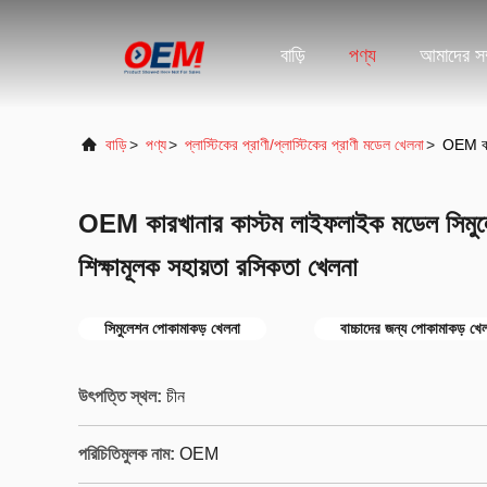
বাড়ি
পণ্য
আমাদের সম্
বাড়ি
>
পণ্য
>
প্লাস্টিকের প্রাণী/প্লাস্টিকের প্রাণী মডেল খেলনা
>
OEM কারখ
OEM কারখানার কাস্টম লাইফলাইক মডেল সিমুলেশন
শিক্ষামূলক সহায়তা রসিকতা খেলনা
সিমুলেশন পোকামাকড় খেলনা
বাচ্চাদের জন্য পোকামাকড় খে
উৎপত্তি স্থল:
চীন
পরিচিতিমুলক নাম:
OEM