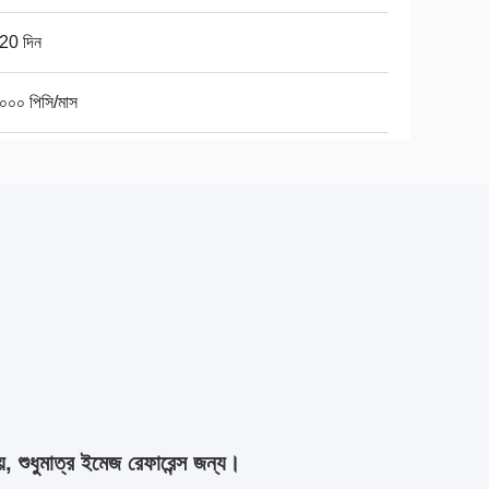
20 দিন
০০০ পিসি/মাস
়, শুধুমাত্র ইমেজ রেফারেন্স জন্য।