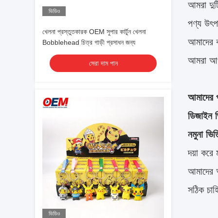
আমরা দুট
ভিডিও
পণ্য উৎপ
খেলনা প্রস্তুতকারক OEM সুপার কার্টুন খেলনা
আমাদের 
Bobblehead চিত্র গাড়ী প্রসাধন জন্য
আমরা আপন
সেরা দাম পান
আমাদের প
ডিজাইন ভ
নমুনা ভি
দয়া করে
আমাদের আপ
সঠিক চাহ
ভিডিও