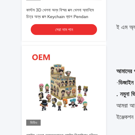
কাস্টম 3D খেলনা অন্ধ বিস্ময় বক্স খেলনা অ্যানিমে
চিত্র অন্ধ বক্স Keychain ব্যাগ Pendan
ই এম অ্
সেরা দাম পান
আমাদের প
·
ডিজাইন 
. নমুনা 
আমরা আপন
ইঞ্জেকশন
ভিডিও