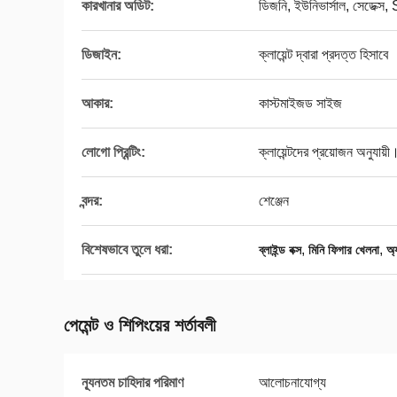
কারখানার অডিট:
ডিজনি, ইউনিভার্সাল, সেডেক
ডিজাইন:
ক্লায়েন্ট দ্বারা প্রদত্ত হিসাবে
আকার:
কাস্টমাইজড সাইজ
লোগো প্রিন্টিং:
ক্লায়েন্টদের প্রয়োজন অনুযায়ী
বন্দর:
শেঞ্জেন
বিশেষভাবে তুলে ধরা:
,
,
ব্লাইন্ড বক্স
মিনি ফিগার খেলনা
অ্
পেমেন্ট ও শিপিংয়ের শর্তাবলী
ন্যূনতম চাহিদার পরিমাণ
আলোচনাযোগ্য