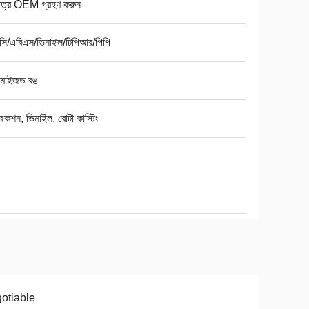
মাত্র OEM গ্রহণ করুন
সি/এবিএস/ভিনাইল/টিপিআর/পিপি
্টমাইজড রঙ
কশন, ভিনাইল, রোটা কাস্টিং
otiable