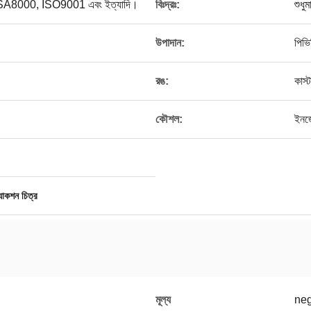
্স, SA8000, ISO9001 এবং ইত্যাদি।
বিঃদ্রঃ:
শুধু
উপাদান:
পিভি
রঙ:
কাস
।
কৌশল:
ইনজে
যাকশন চিত্র
মূল্য
neg