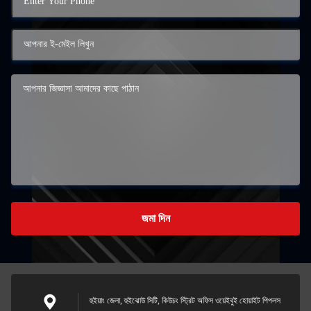
জমা দিন
হুইয়াং জেলা, হুইঝোউ সিটি, কিউচং স্ট্রিট অফিস ওয়েইবুই হোয়াইট পিপলস