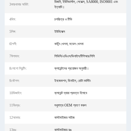
ডিজনি, ইউনিভার্সাল, সেডেক্স, SA8000, ISO9001 এবং
3কারখানার অডিট:
ইত্যাদি।
4থিম:
চলচ্চিত্র ও টিভি
5লিঙ্গ:
ইউনিসেক্স
6শৈলী:
কার্টুন খেলনা, মডেল খেলনা
7উপাদান:
পিভিসি/এবিএস/ভিনাইল/টিপিআর/পিপি
8লোগো প্রিন্টিং:
ক্লায়েন্টদের প্রয়োজন অনুযায়ী।
9কৌশল:
ইনজেকশন, ভিনাইল, রোটা কাস্টিং
10ডিজাইন:
ক্লায়েন্ট দ্বারা প্রদত্ত হিসাবে
11বিঃদ্রঃ:
শুধুমাত্র OEM গ্রহণ করুন
12আকার:
কাস্টমাইজড সাইজ
13রঙ:
কাস্টমাইজড রঙ