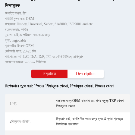
শিক্ষামূলক
উৎপত্তি স্থল: চীন
পরিচিতিমুলক নাম: OEM
সাক্ষ্যদান: Disney, Universal, Sedex, SA8000, ISO9001 and etc
মডেল নম্বার: কাস্টম
ন্যূনতম চাহিদার পরিমাণ: আলোচনাযোগ্য
মূল্য: negotiable
প্যাকেজিং বিবরণ: OEM
ডেলিভারি সময়: 20-25 দিন
পরিশোধের শর্ত: L/C, D/A, D/P, T/T, ওয়েস্টার্ন ইউনিয়ন, মানিগ্রাম
যোগানের ক্ষমতা: ১০০০০০ পিসি/মাস
বিস্তারিত
Description
বিশেষভাবে তুলে ধরা:
শিশুদের শিক্ষামূলক খেলনা
,
শিক্ষামূলক খেলনা
,
শিশুদের খেলনা
বাচ্চাদের জন্য OEM কারখানা মহাসাগর সমুদ্র TRP খেলনা
1পণ্য:
শিক্ষামূলক খেলনা
বিদ্যমান নেই, কাস্টমাইজ করার জন্য ক্লায়েন্ট দ্বারা প্রদত্ত
2বিদ্যমান পরিমাণ:
ডিজাইনের প্রয়োজন