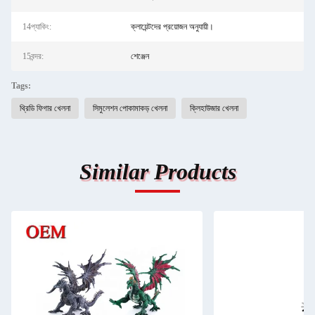
14প্যাকিং:
ক্লায়েন্টদের প্রয়োজন অনুযায়ী।
15বন্দর:
শেঞ্জেন
Tags:
থ্রিডি ফিগার খেলনা
সিমুলেশন পোকামাকড় খেলনা
ক্লিহাউজার খেলনা
Similar Products