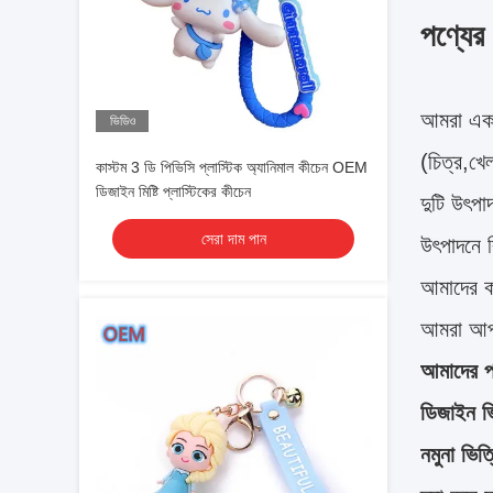
পণ্যের ব
আমরা একট
ভিডিও
(চিত্র,খে
কাস্টম 3 ডি পিভিসি প্লাস্টিক অ্যানিমাল কীচেন OEM
ডিজাইন মিষ্টি প্লাস্টিকের কীচেন
দুটি উৎপ
সেরা দাম পান
উৎপাদনে ব
আমাদের ক
আমরা আপন
আমাদের পর
ডিজাইন ভ
নমুনা ভিত