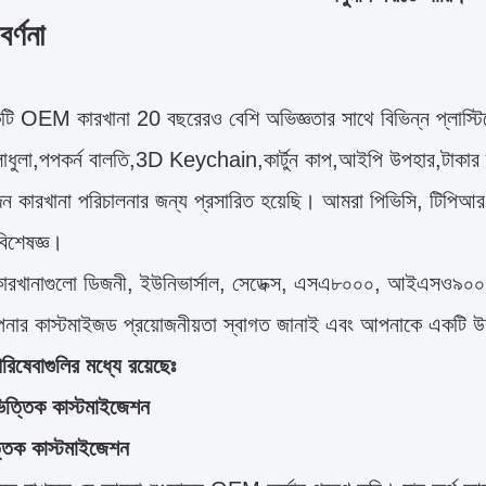
র্ণনা
ি OEM কারখানা 20 বছরেরও বেশি অভিজ্ঞতার সাথে বিভিন্ন প্লাস্টিক
লাধুলা,পপকর্ন বালতি,3D Keychain,কার্টুন কাপ,আইপি উপহার,টাকার ব
াদন কারখানা পরিচালনার জন্য প্রসারিত হয়েছি। আমরা পিভিসি, টিপি
িশেষজ্ঞ।
ারখানাগুলো ডিজনী, ইউনিভার্সাল, সেডেক্স, এসএ৮০০০, আইএসও৯০
ার কাস্টমাইজড প্রয়োজনীয়তা স্বাগত জানাই এবং আপনাকে একটি উদ
িষেবাগুলির মধ্যে রয়েছেঃ
িত্তিক কাস্টমাইজেশন
্তিক কাস্টমাইজেশন