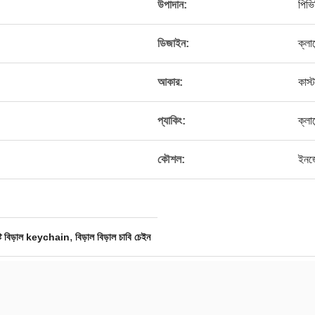
উপাদান:
পিভি
ডিজাইন:
ক্লায
আকার:
কাস
প্যাকিং:
ক্লা
।
কৌশল:
ইনজে
,
্টি বিড়াল keychain
বিড়াল বিড়াল চাবি চেইন