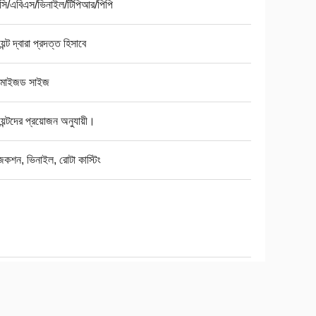
সি/এবিএস/ভিনাইল/টিপিআর/পিপি
়েন্ট দ্বারা প্রদত্ত হিসাবে
্টমাইজড সাইজ
য়েন্টদের প্রয়োজন অনুযায়ী।
কশন, ভিনাইল, রোটা কাস্টিং