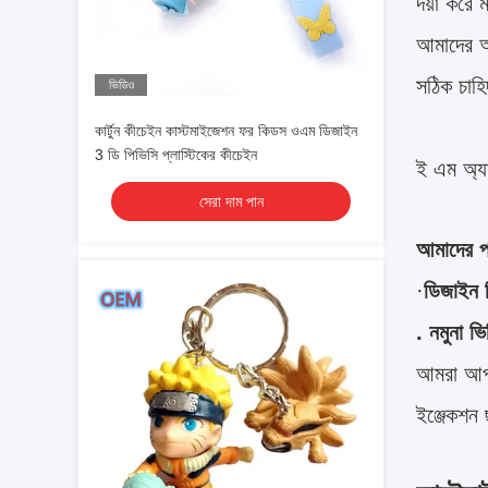
দয়া করে 
আমাদের আপ
সঠিক চাহ
ভিডিও
কার্টুন কীচেইন কাস্টমাইজেশন ফর কিডস ওএম ডিজাইন
3 ডি পিভিসি প্লাস্টিকের কীচেইন
ই এম অ্য
সেরা দাম পান
আমাদের পর
·
ডিজাইন 
. নমুনা ভ
আমরা আপনা
ইঞ্জেকশন 