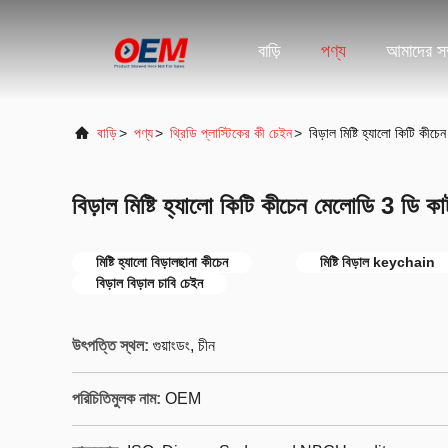
বাড়ি
পণ্য
আমাদের সম্
বাড়ি
>
পণ্য
>
থ্রিডি প্লাস্টিকের কী চেইন
>
বিড়াল মিষ্টি হ্যালো কিটি কীচে
বিড়াল মিষ্টি হ্যালো কিটি কীচেন মেলোডি 3 ডি কার
মিষ্টি হ্যালো বিড়ালছানা কীচেন
মিষ্টি বিড়াল keychain
বিড়াল বিড়াল চাবি চেইন
উৎপত্তি স্থল:
গুয়াংডং, চীন
পরিচিতিমুলক নাম:
OEM