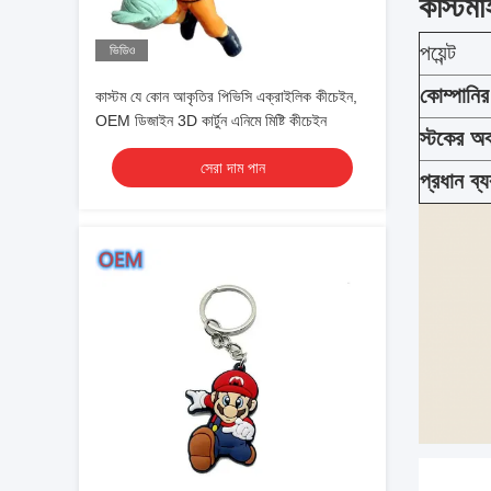
কাস্টম
পয়েন্ট
ভিডিও
কোম্পানি
কাস্টম যে কোন আকৃতির পিভিসি এক্রাইলিক কীচেইন,
OEM ডিজাইন 3D কার্টুন এনিমে মিষ্টি কীচেইন
স্টকের অব
সেরা দাম পান
প্রধান ব্