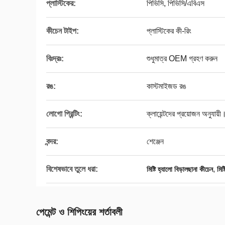
প্লাস্টিকের:
পিভিসি, পিভিসি/এবিএস
কীচেন টাইপ:
প্লাস্টিকের কী-রিং
বিঃদ্রঃ:
শুধুমাত্র OEM গ্রহণ করুন
রঙ:
কাস্টমাইজড রঙ
লোগো প্রিন্টিং:
ক্লায়েন্টদের প্রয়োজন অনুযায়ী
বন্দর:
শেঞ্জেন
বিশেষভাবে তুলে ধরা:
,
মিষ্টি হ্যালো বিড়ালছানা কীচেন
মিষ
পেমেন্ট ও শিপিংয়ের শর্তাবলী