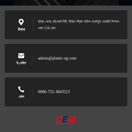
হুইয়াং জেলা, হুইঝোউ সিটি, কিউচং স্ট্রিট অফিস ওয়েইবুই হোয়াইট পিপলস
ওয়ান 154 রোড
ঠিকানা
admin@plastic-eg.com
ই-মেইল
0086-752-3843523
ফোন