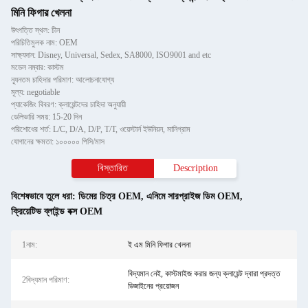
মিনি ফিগার খেলনা
উৎপত্তি স্থল: চীন
পরিচিতিমুলক নাম: OEM
সাক্ষ্যদান: Disney, Universal, Sedex, SA8000, ISO9001 and etc
মডেল নম্বার: কাস্টম
ন্যূনতম চাহিদার পরিমাণ: আলোচনাযোগ্য
মূল্য: negotiable
প্যাকেজিং বিবরণ: ক্লায়েন্টদের চাহিদা অনুযায়ী
ডেলিভারি সময়: 15-20 দিন
পরিশোধের শর্ত: L/C, D/A, D/P, T/T, ওয়েস্টার্ন ইউনিয়ন, মানিগ্রাম
যোগানের ক্ষমতা: ১০০০০০ পিসি/মাস
বিস্তারিত
Description
বিশেষভাবে তুলে ধরা:
ডিমের চিত্র OEM
,
এনিমে সারপ্রাইজ ডিম OEM
,
ক্রিয়েটিভ ব্লাইন্ড বক্স OEM
1নাম:
ই এম মিনি ফিগার খেলনা
বিদ্যমান নেই, কাস্টমাইজ করার জন্য ক্লায়েন্ট দ্বারা প্রদত্ত
2বিদ্যমান পরিমাণ:
ডিজাইনের প্রয়োজন