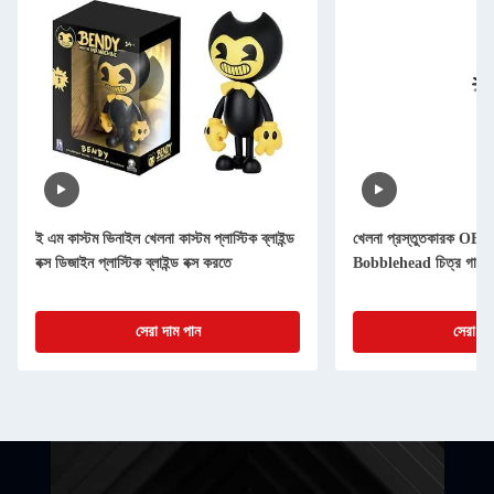
ই এম কাস্টম ভিনাইল খেলনা কাস্টম প্লাস্টিক ব্লাইন্ড
খেলনা প্রস্তুতকারক OEM সু
বক্স ডিজাইন প্লাস্টিক ব্লাইন্ড বক্স করতে
Bobblehead চিত্র গাড়ী প
সেরা দাম পান
সেরা দা