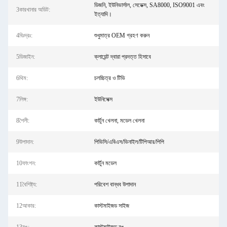
ডিজনি, ইউনিভার্সাল, সেডেক্স, SA8000, ISO9001 এবং
3কারখানার অডিট:
ইত্যাদি।
4বিঃদ্রঃ:
শুধুমাত্র OEM গ্রহণ করুন
5ডিজাইন:
ক্লায়েন্ট দ্বারা প্রদত্ত হিসাবে
6থিম:
চলচ্চিত্র ও টিভি
7লিঙ্গ:
ইউনিসেক্স
8শৈলী:
কার্টুন খেলনা, মডেল খেলনা
9উপাদান:
পিভিসি/এবিএস/ভিনাইল/টিপিআর/পিপি
10ফাংশন:
কার্টুন মডেল
11বৈশিষ্ট্য:
পরিবেশ বান্ধব উপাদান
12আকার:
কাস্টমাইজড সাইজ