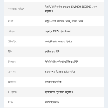
ডিজনি, ইউনিভার্সাল, সেডেক্স, SA8000, ISO9001 এবং
3কারখানার অডিট:
ইত্যাদি।
4শৈলী:
কার্টুন খেলনা, সামরিক খেলনা, মডেল খেলনা
5বিঃদ্রঃ:
শুধুমাত্র OEM গ্রহণ করুন
6ডিজাইন:
ক্লায়েন্ট দ্বারা প্রদত্ত হিসাবে
7থিম:
চলচ্চিত্র ও টিভি
8উপাদান:
পিভিসি/এবিএস/ভিনাইল/টিপিআর/পিপি
9কৌশল:
ইনজেকশন, ভিনাইল, রোটা কাস্টিং
10আকার:
কাস্টমাইজড সাইজ
11প্যাকিং:
ক্লায়েন্টদের প্রয়োজন অনুযায়ী।
12রঙ:
কাস্টমাইজড রঙ