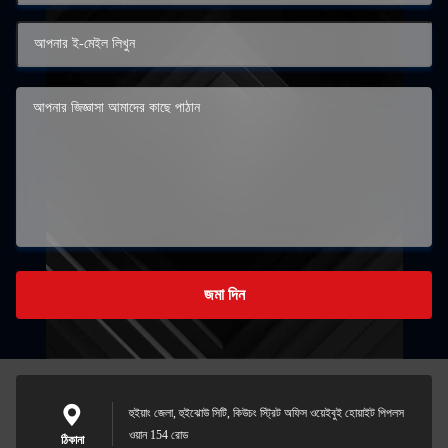
জমা দিন
হুইয়াং জেলা, হুইঝোউ সিটি, কিউচং স্ট্রিট অফিস ওয়েইবুই হোয়াইট পিপলস
ওয়ান 154 রোড
ঠিকানা