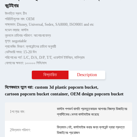
কন্টেইনার
উৎপত্তি স্থল: চীন
পরিচিতিমুলক নাম: OEM
সাক্ষ্যদান: Disney, Universal, Sedex, SA8000, ISO9001 and etc
মডেল নম্বার: কাস্টম
ন্যূনতম চাহিদার পরিমাণ: আলোচনাযোগ্য
মূল্য: negotiable
প্যাকেজিং বিবরণ: ক্লায়েন্টদের চাহিদা অনুযায়ী
ডেলিভারি সময়: 15-20 দিন
পরিশোধের শর্ত: L/C, D/A, D/P, T/T, ওয়েস্টার্ন ইউনিয়ন, মানিগ্রাম
যোগানের ক্ষমতা: ১০০০০০ পিসি/মাস
বিস্তারিত
Description
বিশেষভাবে তুলে ধরা:
custom 3d plastic popcorn bucket
,
cartoon popcorn bucket container
,
OEM design popcorn bucket
কাস্টম পপকর্ন বালতি প্রস্তুতকারক আপনার নিজস্ব ডিজাইনের
1পণ্যের নাম:
প্লাস্টিকের খেলনা কাস্টমাইজ করেছে
বিদ্যমান নেই, কাস্টমাইজ করার জন্য ক্লায়েন্ট দ্বারা প্রদত্ত
2বিদ্যমান পরিমাণ:
ডিজাইনের প্রয়োজন