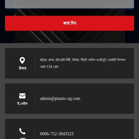
জমা দিন
হুইয়াং জেলা, হুইঝোউ সিটি, কিউচং স্ট্রিট অফিস ওয়েইবুই হোয়াইট পিপলস
ওয়ান 154 রোড
ঠিকানা
admin@plastic-eg.com
ই-মেইল
0086-752-3843523