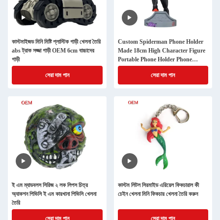
কাস্টমাইজড মিনি মিষ্টি প্লাস্টিক গাড়ী খেলনা তৈরি
Custom Spiderman Phone Holder
abs ট্রাক সজ্জা গাড়ী OEM 6cm বাচ্চাদের
Made 18cm High Character Figure
গাড়ী
Portable Phone Holder Phone
Stand
সেরা দাম পান
সেরা দাম পান
ই এম ম্যাডবলস সিরিজ ২ লক লিপস চিত্র
কাস্টম লিটল সিরমাইড এরিয়েল ফিকচারাল কী
অ্যাকশন পিভিসি ই এম কারখানা পিভিসি খেলনা
চেইন খেলনা মিনি ফিকচার খেলনা তৈরি করুন
তৈরি
সেরা দাম পান
সেরা দাম পান