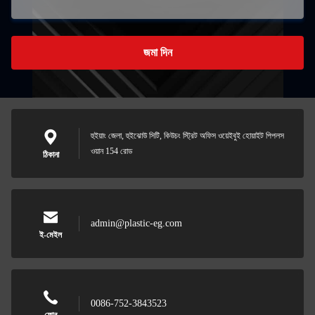
জমা দিন
হুইয়াং জেলা, হুইঝোউ সিটি, কিউচং স্ট্রিট অফিস ওয়েইবুই হোয়াইট পিপলস
ওয়ান 154 রোড
ঠিকানা
admin@plastic-eg.com
ই-মেইল
0086-752-3843523