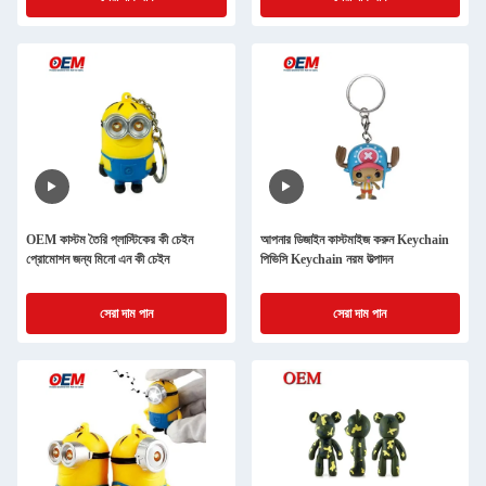
OEM কাস্টম তৈরি প্লাস্টিকের কী চেইন
আপনার ডিজাইন কাস্টমাইজ করুন Keychain
প্রোমোশন জন্য মিনো এন কী চেইন
পিভিসি Keychain নরম উত্পাদন
সেরা দাম পান
সেরা দাম পান