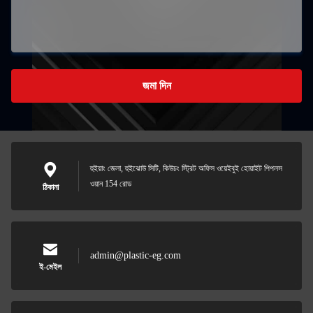
জমা দিন
হুইয়াং জেলা, হুইঝোউ সিটি, কিউচং স্ট্রিট অফিস ওয়েইবুই হোয়াইট পিপলস
ওয়ান 154 রোড
ঠিকানা
admin@plastic-eg.com
ই-মেইল