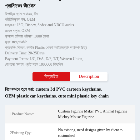
প্লাস্টিকের কীচেইন
উৎপত্তি স্থল: গুয়াংডং, চীন
পরিচিতিমুলক নাম: OEM
সাক্ষ্যদান: ISO, Disney, Sedex and NBCU audits.
মডেল নম্বার: OEM
ন্যূনতম চাহিদার পরিমাণ: 3000 টুকরা
মূল্য: negotiable
প্যাকেজিং বিবরণ: কাস্টম Plasitc খেলনা স্পাইডারম্যান অ্যাকশন চিত্র
Delivery Time: 20-25Days
Payment Terms: L/C, D/A, D/P, T/T, Western Union,
যোগানের ক্ষমতা: প্রতি মাসে 1000000 পিস/পিস
বিস্তারিত
Description
বিশেষভাবে তুলে ধরা:
custom 3d PVC cartoon keychains
,
OEM plastic car keychains
,
cute mini plastic key chain
Custom Figurine Maker PVC Animal Figurine
1Product Name:
Mickey Mouse Figurine
No existing, need designs given by client to
2Existing Qty:
customized