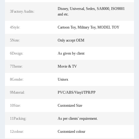
Disney, Universal, Sedex, SA8000, ISO9001
3Factory Audits:
and etc.
4Style:
Cartoon Toy, Military Toy, MODEL TOY
5Note:
Only accept OEM
6Design:
As given by client
7Theme:
Movie & TV
8Gender:
Unisex
9Material:
PVC/ABS/Vinyl/TPR/PP
10Size:
Customized Size
11Packing:
As per clients' requirement.
12colour:
Customized colour