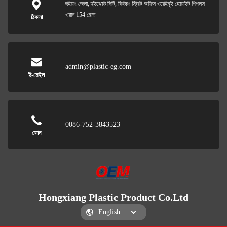
হুইয়াং জেলা, হুইঝোউ সিটি, কিউচং স্ট্রিট অফিস ওয়েইবুই হোয়াইট পিপলস
ওয়ান 154 রোড
ঠিকানা
admin@plastic-eg.com
ই-মেইল
0086-752-3843523
ফোন
Hongxiang Plastic Product Co.Ltd