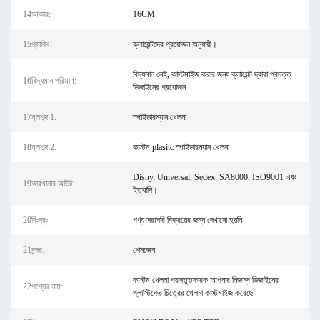
14আকার:
16CM
15প্যাকিং:
ক্লায়েন্টদের প্রয়োজন অনুযায়ী।
বিদ্যমান নেই, কাস্টমাইজ করার জন্য ক্লায়েন্ট দ্বারা প্রদত্ত
16বিদ্যমান পরিমাণ:
ডিজাইনের প্রয়োজন
17মূলশব্দ 1:
স্পাইডারম্যান খেলনা
18মূলশব্দ 2:
কাস্টম plasitc স্পাইডারম্যান খেলনা
Disny, Universal, Sedex, SA8000, ISO9001 এবং
19কারখানার অডিট:
ইত্যাদি।
20বিঃদ্রঃ:
পণ্য সরাসরি বিক্রয়ের জন্য দেখানো হয়নি
21বন্দর:
শেনজেন
কাস্টম খেলনা প্রস্তুতকারক আপনার নিজস্ব ডিজাইনের
22পণ্যের নাম:
প্লাস্টিকের চিত্রের খেলনা কাস্টমাইজ করেছে