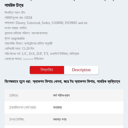
সামরিক চিত্র
উৎপত্তি স্থল: চীন
পরিচিতিমুলক নাম: OEM
সাক্ষ্যদান: Disney, Universal, Sedex, SA8000, ISO9001 and etc
মডেল নম্বার: কাস্টম
ন্যূনতম চাহিদার পরিমাণ: আলোচনাযোগ্য
মূল্য: negotiable
প্যাকেজিং বিবরণ: ক্লায়েন্টদের চাহিদা অনুযায়ী
ডেলিভারি সময়: 15-20 দিন
পরিশোধের শর্ত: L/C, D/A, D/P, T/T, ওয়েস্টার্ন ইউনিয়ন, মানিগ্রাম
যোগানের ক্ষমতা: ১০০০০০ পিসি/মাস
বিস্তারিত
Description
বিশেষভাবে তুলে ধরা:
অ্যাকশন ফিগার খেলনা
,
জয়ে টয় অ্যাকশন ফিগার
,
সামরিক ব্যক্তিত্ব
1চরিত্র:
কর্ম পরিসংখ্যান
2অ্যানিমেশন সোর্স দ্বারা:
অন্যান্য
3পণ্য বৈশিষ্ট্য:
সমাপ্ত পণ্য