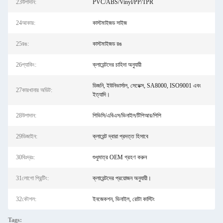
23উপাদান:
PVC/ABS/Vinyl/PP/TPR
24আকার:
কাস্টমাইজড সাইজ
25রঙ:
কাস্টমাইজড রঙ
26প্যাকিং:
ক্লায়েন্টদের চাহিদা অনুযায়ী
ডিজনি, ইউনিভার্সাল, সেডেক্স, SA8000, ISO9001 এবং
27কারখানার অডিট:
ইত্যাদি।
28উপাদান:
পিভিসি/এবিএস/ভিনাইল/টিপিআর/পিপি
29ডিজাইন:
ক্লায়েন্ট দ্বারা প্রদত্ত হিসাবে
30বিঃদ্রঃ:
শুধুমাত্র OEM গ্রহণ করুন
31লোগো প্রিন্টিং:
ক্লায়েন্টদের প্রয়োজন অনুযায়ী।
32কৌশল:
ইনজেকশন, ভিনাইল, রোটা কাস্টিং
Tags: