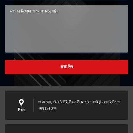
জমা দিন
হুইয়াং জেলা, হুইঝোউ সিটি, কিউচং স্ট্রিট অফিস ওয়েইবুই হোয়াইট পিপলস
ওয়ান 154 রোড
ঠিকানা