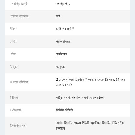
4সমাপ্তি ডিগ্রী:
সমাপ্ত পণ্য
5আসল প্যাকেজ:
হ্যাঁ।
6থিম:
চলচ্চিত্র ও টিভি
7শর্ত:
প্রাক বিক্রয়
8লিঙ্গ:
ইউনিসেক্স
9স্কেল:
অন্যান্য
2 থেকে 4 বছর, 5 থেকে 7 বছর, 8 থেকে 13 বছর, 14 বছর
10বয়স পরিসীমা:
এবং তার বেশি
11শৈলী:
কার্টুন খেলনা, সামরিক খেলনা, মডেল খেলনা
12উপাদান:
পিভিসি, পিভিসি
কাস্টম ফিগারিন মেকার পিভিসি অ্যানিমাল ফিগারিন মিকি মাউস
13পণ্যের নাম:
ফিগারিন