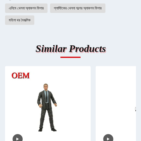
এনিমে খেলনা অ্যাকশন ফিগার
প্লাস্টিকের খেলনা গল্পের অ্যাকশন ফিগার
মহিলা থর বৈকল্পিক
Similar Products