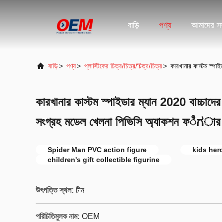
বাড়ি
পণ্য
আমাদের সম্
বাড়ি
>
পণ্য
>
প্লাস্টিকের চিত্র/চিত্র/চিত্র/চিত্র
>
কারখানার কাস্টম স্পা
কারখানার কাস্টম স্পাইডার ম্যান 2020 বাচ্চাদে
সংগ্রহ মডেল খেলনা পিভিসি অ্যাকশন ফಿಗার খে
Spider Man PVC action figure
kids her
children's gift collectible figurine
উৎপত্তি স্থল:
চীন
পরিচিতিমুলক নাম:
OEM