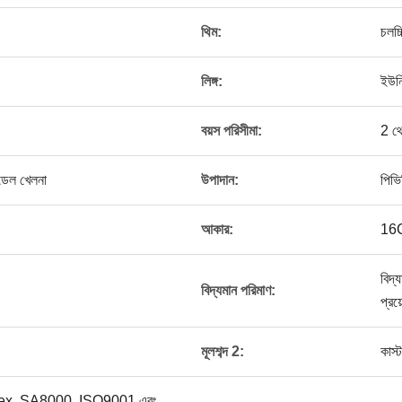
থিম:
চলচ্
লিঙ্গ:
ইউনি
বয়স পরিসীমা:
2 থ
মডেল খেলনা
উপাদান:
পিভি
আকার:
16
বিদ্
।
বিদ্যমান পরিমাণ:
প্রয
মূলশব্দ 2:
কাস্
dex, SA8000, ISO9001 এবং