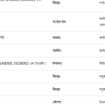
বিঃদ্রঃ:
পণ্য
কাস্
পণ্যের নাম:
খেলন
TPR
আকার:
কাস
প্যাকিং:
ক্লায
্স, SA8000, ISO9001 এবং ইত্যাদি।
উপাদান:
পিভি
বিঃদ্রঃ:
শুধু
বিঃদ্রঃ:
শুধু
।
কৌশল:
ইনজে