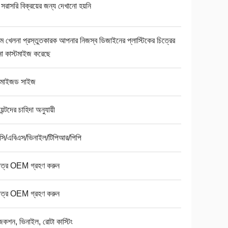
 সরাসরি বিক্রয়ের জন্য দেখানো হয়নি
টম খেলনা প্রস্তুতকারক আপনার নিজস্ব ডিজাইনের প্লাস্টিকের চিত্রের
া কাস্টমাইজ করেছে
্টমাইজড সাইজ
়েন্টদের চাহিদা অনুযায়ী
সি/এবিএস/ভিনাইল/টিপিআর/পিপি
মাত্র OEM গ্রহণ করুন
মাত্র OEM গ্রহণ করুন
কশন, ভিনাইল, রোটা কাস্টিং