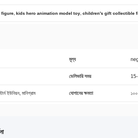
,
,
 figure
kids hero animation model toy
children's gift collectible 
মূল্য
neg
ডেলিভারি সময়
15-
র্ন ইউনিয়ন, মানিগ্রাম
যোগানের ক্ষমতা
১০০
না