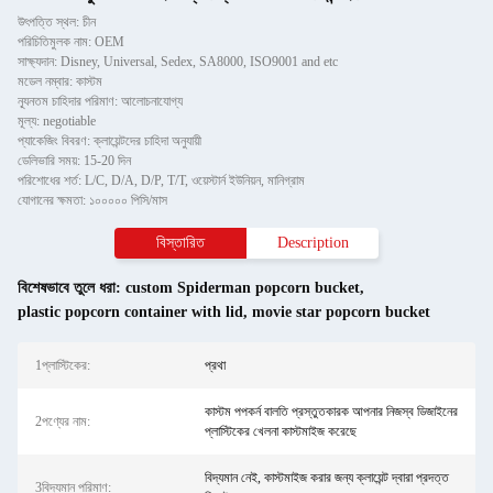
উৎপত্তি স্থল: চীন
পরিচিতিমুলক নাম: OEM
সাক্ষ্যদান: Disney, Universal, Sedex, SA8000, ISO9001 and etc
মডেল নম্বার: কাস্টম
ন্যূনতম চাহিদার পরিমাণ: আলোচনাযোগ্য
মূল্য: negotiable
প্যাকেজিং বিবরণ: ক্লায়েন্টদের চাহিদা অনুযায়ী
ডেলিভারি সময়: 15-20 দিন
পরিশোধের শর্ত: L/C, D/A, D/P, T/T, ওয়েস্টার্ন ইউনিয়ন, মানিগ্রাম
যোগানের ক্ষমতা: ১০০০০০ পিসি/মাস
বিস্তারিত
Description
বিশেষভাবে তুলে ধরা:
custom Spiderman popcorn bucket
,
plastic popcorn container with lid
,
movie star popcorn bucket
1প্লাস্টিকের:
প্রথা
কাস্টম পপকর্ন বালতি প্রস্তুতকারক আপনার নিজস্ব ডিজাইনের
2পণ্যের নাম:
প্লাস্টিকের খেলনা কাস্টমাইজ করেছে
বিদ্যমান নেই, কাস্টমাইজ করার জন্য ক্লায়েন্ট দ্বারা প্রদত্ত
3বিদ্যমান পরিমাণ: