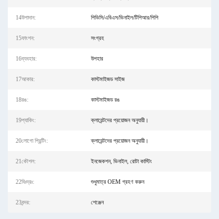
14উপাদান:
পিভিসি/এবিএস/ভিনাইল/টিপিআর/পিপি
15ফাংশন:
সংগ্রহ
16ব্যবহার:
উপহার
17আকার:
কাস্টমাইজড সাইজ
18রঙ:
কাস্টমাইজড রঙ
19প্যাকিং:
ক্লায়েন্টদের প্রয়োজন অনুযায়ী।
20লোগো প্রিন্টিং:
ক্লায়েন্টদের প্রয়োজন অনুযায়ী।
21কৌশল:
ইনজেকশন, ভিনাইল, রোটা কাস্টিং
22বিঃদ্রঃ:
শুধুমাত্র OEM গ্রহণ করুন
23বন্দর:
শেঞ্জেন