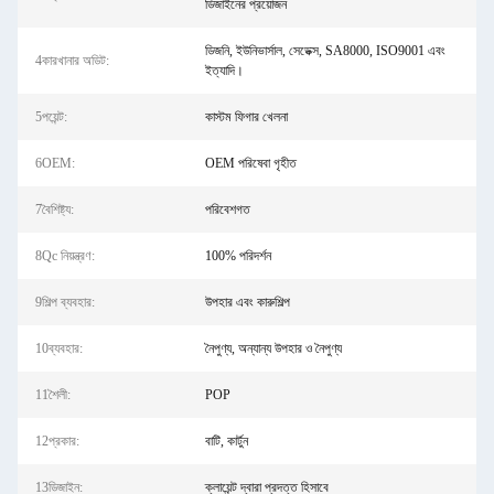
ডিজাইনের প্রয়োজন
ডিজনি, ইউনিভার্সাল, সেডেক্স, SA8000, ISO9001 এবং
4কারখানার অডিট:
ইত্যাদি।
5পয়েন্ট:
কাস্টম ফিগার খেলনা
6OEM:
OEM পরিষেবা গৃহীত
7বৈশিষ্ট্য:
পরিবেশগত
8Qc নিয়ন্ত্রণ:
100% পরিদর্শন
9শিল্প ব্যবহার:
উপহার এবং কারুশিল্প
10ব্যবহার:
নৈপুণ্য, অন্যান্য উপহার ও নৈপুণ্য
11শৈলী:
POP
12প্রকার:
বাটি, কার্টুন
13ডিজাইন:
ক্লায়েন্ট দ্বারা প্রদত্ত হিসাবে