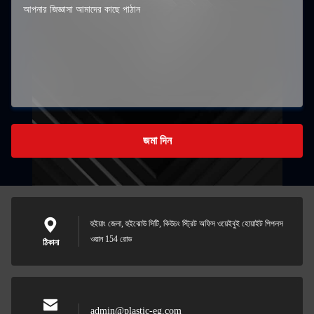
জমা দিন
হুইয়াং জেলা, হুইঝোউ সিটি, কিউচং স্ট্রিট অফিস ওয়েইবুই হোয়াইট পিপলস
ওয়ান 154 রোড
ঠিকানা
admin@plastic-eg.com