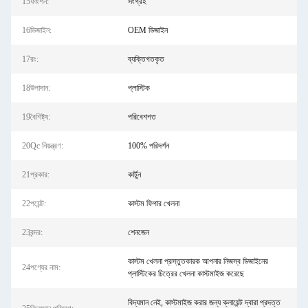
15ফাংশন:
সংগ্রহ
16ডিজাইন:
OEM ডিজাইন
17রং:
ব্যক্তিগতকৃত
18উপাদান:
প্লাস্টিক
19বৈশিষ্ট্য:
পরিবেশগত
20Qc নিয়ন্ত্রণ:
100% পরিদর্শন
21প্রকার:
কার্টুন
22পয়েন্ট:
কাস্টম ফিগার খেলনা
23বন্দর:
শেনজেন
কাস্টম খেলনা প্রস্তুতকারক আপনার নিজস্ব ডিজাইনের
24পণ্যের নাম:
প্লাস্টিকের চিত্রের খেলনা কাস্টমাইজ করেছে
বিদ্যমান নেই, কাস্টমাইজ করার জন্য ক্লায়েন্ট দ্বারা প্রদত্ত