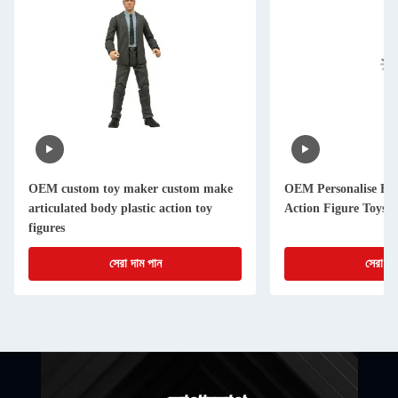
OEM custom toy maker custom make
OEM Personalise Fu
articulated body plastic action toy
Action Figure Toys
figures
সেরা দাম পান
সেরা দা