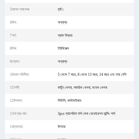
5আসল প্যাকেজ:
হ্যাঁ।
6থিম:
অন্যান্য
7শর্ত:
প্রাক বিক্রয়
8লিঙ্গ:
ইউনিসেক্স
9স্কেল:
অন্যান্য
10বয়স পরিসীমা:
5 থেকে 7 বছর, 8 থেকে 13 বছর, 14 বছর এবং তার বেশি
11শৈলী:
কার্টুন খেলনা, সামরিক খেলনা, মডেল খেলনা
12উপাদান:
পিভিসি, কাস্টমাইজড
13পণ্যের নাম:
3pcs ব্যালেরিনা গার্ল কেক ডেকোরেশন ডান্সিং গার্ল
14ব্যবহার:
উপহার