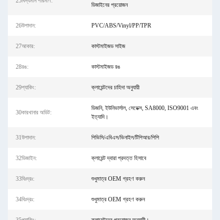
25বিদ্যমান পরিমাণ:
ডিজাইনের প্রয়োজন
26উপাদান:
PVC/ABS/Vinyl/PP/TPR
27আকার:
কাস্টমাইজড সাইজ
28রঙ:
কাস্টমাইজড রঙ
29প্যাকিং:
ক্লায়েন্টদের চাহিদা অনুযায়ী
ডিজনি, ইউনিভার্সাল, সেডেক্স, SA8000, ISO9001 এবং
30কারখানার অডিট:
ইত্যাদি।
31উপাদান:
পিভিসি/এবিএস/ভিনাইল/টিপিআর/পিপি
32ডিজাইন:
ক্লায়েন্ট দ্বারা প্রদত্ত হিসাবে
33বিঃদ্রঃ:
শুধুমাত্র OEM গ্রহণ করুন
34বিঃদ্রঃ:
শুধুমাত্র OEM গ্রহণ করুন