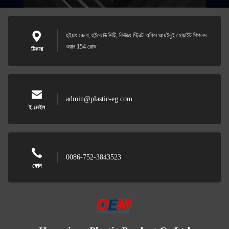
হুইয়াং জেলা, হুইঝোউ সিটি, কিউচং স্ট্রিট অফিস ওয়েইবুই হোয়াইট পিপলস
ওয়ান 154 রোড
ঠিকানা
admin@plastic-eg.com
ই-মেইল
0086-752-3843523
ফোন