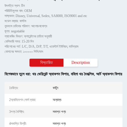
উৎপত্তি স্থল: চীন
পরিচিতিমুলক নাম: OEM
সাক্ষ্যদান: Disney, Universal, Sedex, SA8000, ISO9001 and etc
মডেল নম্বার: কাস্টম
ন্যূনতম চাহিদার পরিমাণ: আলোচনাযোগ্য
মূল্য: negotiable
প্যাকেজিং বিবরণ: ক্লায়েন্টদের চাহিদা অনুযায়ী
ডেলিভারি সময়: 15-20 দিন
পরিশোধের শর্ত: L/C, D/A, D/P, T/T, ওয়েস্টার্ন ইউনিয়ন, মানিগ্রাম
যোগানের ক্ষমতা: ১০০০০০ পিসি/মাস
বিস্তারিত
Description
বিশেষভাবে তুলে ধরা:
থর ভেরিয়েন্ট অ্যাকশন ফিগার
,
মহিলা থর বৈকল্পিক
,
আর্ট অ্যাকশন ফিগার
1চরিত্র:
কার্টুন
2অ্যানিমেশন সোর্স দ্বারা:
অন্যান্য
3পণ্য বৈশিষ্ট্য:
সমাপ্ত পণ্য
4সমাপ্তি ডিগ্রী:
সমাপ্ত পণ্য