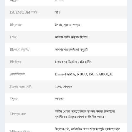
14ব্র্যান্ড:
OEM
15OEM/ODM অর্ডার:
হ্যাঁ।
16ব্যবহার:
উপহার, প্রচার, সংগ্রহ
17রঙ:
আপনার প্রতি অনুরোধ হিসাবে
18লোগো প্রিন্টিং:
আপনার প্রয়োজনীয়তা অনুযায়ী
19কৌশল:
ইনজেকশন, ভিনাইল, রোটা কাস্টিং
20সার্টিফিকেট:
DisneyFAMA, NBCU, ISO, SA8000,3C
21লোড হচ্ছে পোর্ট:
হংকং, শেনজেন
22বন্দর:
শেনজেন
কাস্টম খেলনা প্রস্তুতকারক আপনার নিজস্ব ডিজাইনের
23পণ্যের নাম:
প্লাস্টিকের চিত্রের খেলনা কাস্টমাইজ করেছে
বিদ্যমান নেই, কাস্টমাইজ করার জন্য ক্লায়েন্ট দ্বারা প্রদত্ত
24বিদ্যমান পরিমাণ: