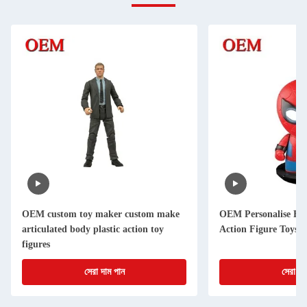
OEM custom toy maker custom make
OEM Personalise Fu
articulated body plastic action toy
Action Figure Toys
figures
সেরা দাম পান
সেরা দা