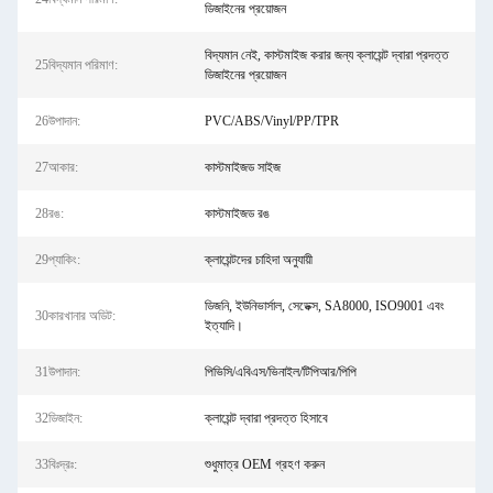
ডিজাইনের প্রয়োজন
বিদ্যমান নেই, কাস্টমাইজ করার জন্য ক্লায়েন্ট দ্বারা প্রদত্ত
25বিদ্যমান পরিমাণ:
ডিজাইনের প্রয়োজন
26উপাদান:
PVC/ABS/Vinyl/PP/TPR
27আকার:
কাস্টমাইজড সাইজ
28রঙ:
কাস্টমাইজড রঙ
29প্যাকিং:
ক্লায়েন্টদের চাহিদা অনুযায়ী
ডিজনি, ইউনিভার্সাল, সেডেক্স, SA8000, ISO9001 এবং
30কারখানার অডিট:
ইত্যাদি।
31উপাদান:
পিভিসি/এবিএস/ভিনাইল/টিপিআর/পিপি
32ডিজাইন:
ক্লায়েন্ট দ্বারা প্রদত্ত হিসাবে
33বিঃদ্রঃ:
শুধুমাত্র OEM গ্রহণ করুন