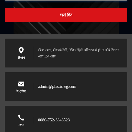
জমা দিন
হুইয়াং জেলা, হুইঝোউ সিটি, কিউচং স্ট্রিট অফিস ওয়েইবুই হোয়াইট পিপলস
ওয়ান 154 রোড
ঠিকানা
admin@plastic-eg.com
ই-মেইল
0086-752-3843523
ফোন