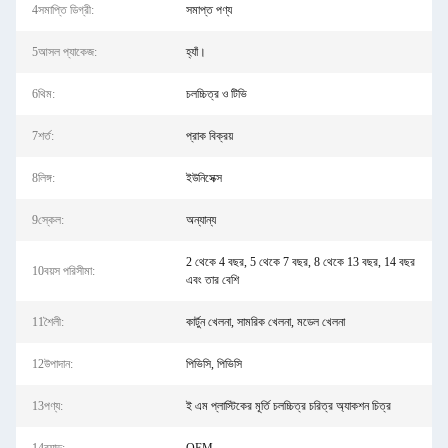
4সমাপ্তি ডিগ্রী:
সমাপ্ত পণ্য
5আসল প্যাকেজ:
হ্যাঁ।
6থিম:
চলচ্চিত্র ও টিভি
7শর্ত:
প্রাক বিক্রয়
8লিঙ্গ:
ইউনিসেক্স
9স্কেল:
অন্যান্য
2 থেকে 4 বছর, 5 থেকে 7 বছর, 8 থেকে 13 বছর, 14 বছর
10বয়স পরিসীমা:
এবং তার বেশি
11শৈলী:
কার্টুন খেলনা, সামরিক খেলনা, মডেল খেলনা
12উপাদান:
পিভিসি, পিভিসি
13পণ্য:
ই এম প্লাস্টিকের মূর্তি চলচ্চিত্র চরিত্র অ্যাকশন চিত্র