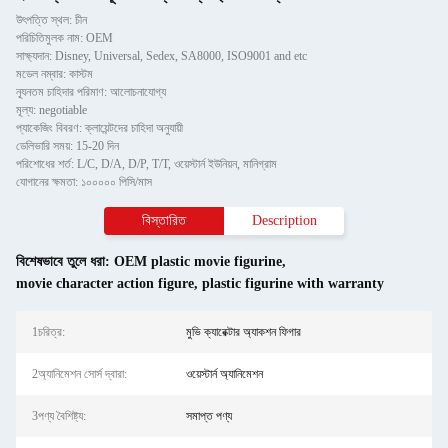
উৎপত্তি স্থল: চীন
পরিচিতিমুলক নাম: OEM
সাক্ষ্যদান: Disney, Universal, Sedex, SA8000, ISO9001 and etc
মডেল নম্বার: কাস্টম
ন্যূনতম চাহিদার পরিমাণ: আলোচনাযোগ্য
মূল্য: negotiable
প্যাকেজিং বিবরণ: ক্লায়েন্টদের চাহিদা অনুযায়ী
ডেলিভারি সময়: 15-20 দিন
পরিশোধের শর্ত: L/C, D/A, D/P, T/T, ওয়েস্টার্ন ইউনিয়ন, মানিগ্রাম
যোগানের ক্ষমতা: ১০০০০০ পিসি/মাস
বিস্তারিত
Description
বিশেষভাবে তুলে ধরা:
OEM plastic movie figurine
,
movie character action figure
,
plastic figurine with warranty
1চরিত্র:
মুভি ক্যারেক্টার অ্যাকশন ফিগার
2অ্যানিমেশন সোর্স দ্বারা:
ওয়েস্টার্ন অ্যানিমেশন
3পণ্য বৈশিষ্ট্য:
সমাপ্ত পণ্য