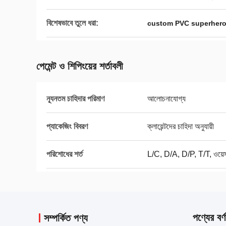
বিশেষভাবে তুলে ধরা:
custom PVC superhero 
পেমেন্ট ও শিপিংয়ের শর্তাবলী
ন্যূনতম চাহিদার পরিমাণ
আলোচনাযোগ্য
প্যাকেজিং বিবরণ
ক্লায়েন্টদের চাহিদা অনুযায়ী
পরিশোধের শর্ত
L/C, D/A, D/P, T/T, ওয়েস্টা
পণ্যের বর্ণ
সম্পর্কিত পণ্য