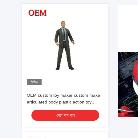
ভিডিও
OEM custom toy maker custom make
articulated body plastic action toy
figures
সেরা দাম পান