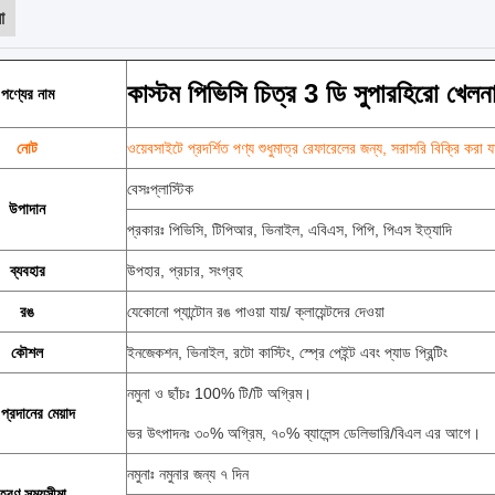
া
কাস্টম পিভিসি চিত্র 3 ডি সুপারহিরো খেলনা
পণ্যের নাম
নোট
ওয়েবসাইটে প্রদর্শিত পণ্য শুধুমাত্র রেফারেলের জন্য, সরাসরি বিক্রি করা 
বেসঃপ্লাস্টিক
উপাদান
প্রকারঃ পিভিসি, টিপিআর, ভিনাইল, এবিএস, পিপি, পিএস ইত্যাদি
ব্যবহার
উপহার, প্রচার, সংগ্রহ
রঙ
যেকোনো প্যান্টোন রঙ পাওয়া যায়/ ক্লায়েন্টদের দেওয়া
কৌশল
ইনজেকশন, ভিনাইল, রটো কাস্টিং, স্প্রে পেইন্ট এবং প্যাড প্রিন্টিং
নমুনা ও ছাঁচঃ 100% টি/টি অগ্রিম।
 প্রদানের মেয়াদ
ভর উৎপাদনঃ ৩০% অগ্রিম, ৭০% ব্যালেন্স ডেলিভারি/বিএল এর আগে।
নমুনাঃ নমুনার জন্য ৭ দিন
তরণ সময়সীমা