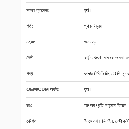
আসল প্যাকেজ:
হ্যাঁ।
শর্ত:
প্রাক বিক্রয়
স্কেল:
অন্যান্য
শৈলী:
কার্টুন খেলনা, সামরিক খেলনা, 
পণ্য:
কাস্টম পিভিসি চিত্র 3 ডি সুপা
OEM/ODM অর্ডার:
হ্যাঁ।
রঙ:
আপনার প্রতি অনুরোধ হিসাবে
কৌশল:
ইনজেকশন, ভিনাইল, রোটা কাস্ট