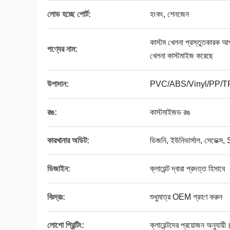
লোড হচ্ছে পোর্ট:
হংকং, শেনজেন
কাস্টম খেলনা প্রস্তুতকারক আপ
পণ্যের নাম:
খেলনা কাস্টমাইজ করেছে
উপাদান:
PVC/ABS/Vinyl/PP/
রঙ:
কাস্টমাইজড রঙ
কারখানার অডিট:
ডিজনি, ইউনিভার্সাল, সেডেক
ডিজাইন:
ক্লায়েন্ট দ্বারা প্রদত্ত হিসাবে
বিঃদ্রঃ:
শুধুমাত্র OEM গ্রহণ করুন
লোগো প্রিন্টিং:
ক্লায়েন্টদের প্রয়োজন অনুযায়ী