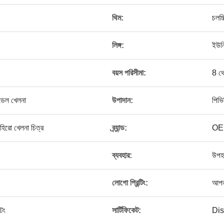
থিম:
চলচ্
লিঙ্গ:
ইউনি
বয়স পরিসীমা:
8 থ
মডেল খেলনা
উপাদান:
পিভি
রহিরো খেলনা চিত্র
ব্র্যান্ড:
OE
ব্যবহার:
উপহা
লোগো প্রিন্টিং:
আপনা
িং
সার্টিফিকেট:
Di