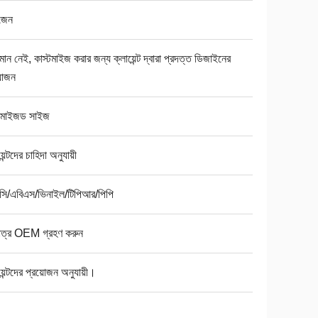
জেন
যমান নেই, কাস্টমাইজ করার জন্য ক্লায়েন্ট দ্বারা প্রদত্ত ডিজাইনের
়োজন
্টমাইজড সাইজ
়েন্টদের চাহিদা অনুযায়ী
সি/এবিএস/ভিনাইল/টিপিআর/পিপি
মাত্র OEM গ্রহণ করুন
য়েন্টদের প্রয়োজন অনুযায়ী।