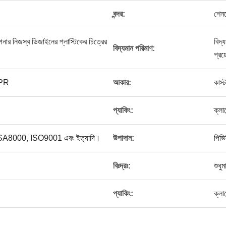
বন্দর:
শেন
নার নিজস্ব ডিজাইনের প্লাস্টিকের চিত্রের
বিদ্
বিদ্যমান পরিমাণ:
প্রয
TPR
আকার:
কাস
প্যাকিং:
ক্লায
্স, SA8000, ISO9001 এবং ইত্যাদি।
উপাদান:
পিভি
বিঃদ্রঃ:
শুধু
প্যাকিং:
ক্লা
।