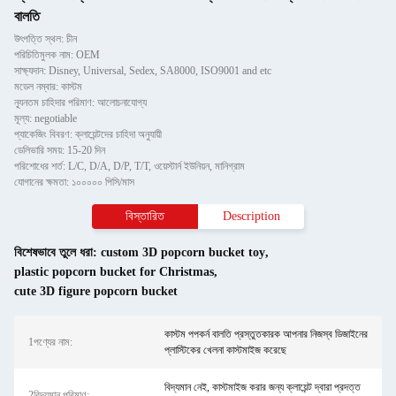
বালতি
উৎপত্তি স্থল: চীন
পরিচিতিমুলক নাম: OEM
সাক্ষ্যদান: Disney, Universal, Sedex, SA8000, ISO9001 and etc
মডেল নম্বার: কাস্টম
ন্যূনতম চাহিদার পরিমাণ: আলোচনাযোগ্য
মূল্য: negotiable
প্যাকেজিং বিবরণ: ক্লায়েন্টদের চাহিদা অনুযায়ী
ডেলিভারি সময়: 15-20 দিন
পরিশোধের শর্ত: L/C, D/A, D/P, T/T, ওয়েস্টার্ন ইউনিয়ন, মানিগ্রাম
যোগানের ক্ষমতা: ১০০০০০ পিসি/মাস
বিস্তারিত
Description
বিশেষভাবে তুলে ধরা:
custom 3D popcorn bucket toy
,
plastic popcorn bucket for Christmas
,
cute 3D figure popcorn bucket
কাস্টম পপকর্ন বালতি প্রস্তুতকারক আপনার নিজস্ব ডিজাইনের
1পণ্যের নাম:
প্লাস্টিকের খেলনা কাস্টমাইজ করেছে
বিদ্যমান নেই, কাস্টমাইজ করার জন্য ক্লায়েন্ট দ্বারা প্রদত্ত
2বিদ্যমান পরিমাণ: