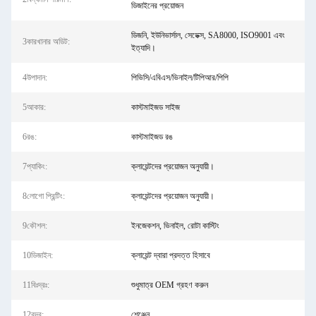
ডিজাইনের প্রয়োজন
ডিজনি, ইউনিভার্সাল, সেডেক্স, SA8000, ISO9001 এবং
3কারখানার অডিট:
ইত্যাদি।
4উপাদান:
পিভিসি/এবিএস/ভিনাইল/টিপিআর/পিপি
5আকার:
কাস্টমাইজড সাইজ
6রঙ:
কাস্টমাইজড রঙ
7প্যাকিং:
ক্লায়েন্টদের প্রয়োজন অনুযায়ী।
8লোগো প্রিন্টিং:
ক্লায়েন্টদের প্রয়োজন অনুযায়ী।
9কৌশল:
ইনজেকশন, ভিনাইল, রোটা কাস্টিং
10ডিজাইন:
ক্লায়েন্ট দ্বারা প্রদত্ত হিসাবে
11বিঃদ্রঃ:
শুধুমাত্র OEM গ্রহণ করুন
12বন্দর:
শেঞ্জেন