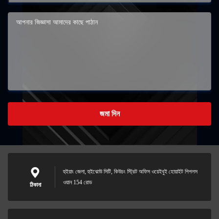
জমা দিন
হুইয়াং জেলা, হুইঝোউ সিটি, কিউচং স্ট্রিট অফিস ওয়েইবুই হোয়াইট পিপলস
ওয়ান 154 রোড
ঠিকানা