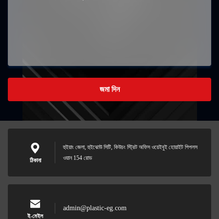
জমা দিন
হুইয়াং জেলা, হুইঝোউ সিটি, কিউচং স্ট্রিট অফিস ওয়েইবুই হোয়াইট পিপলস
ওয়ান 154 রোড
ঠিকানা
admin@plastic-eg.com
ই-মেইল