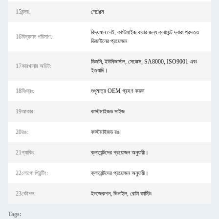
15বন্দর:
শেঞ্জেন
বিদ্যমান নেই, কাস্টমাইজ করার জন্য ক্লায়েন্ট দ্বারা প্রদত্ত
16বিদ্যমান পরিমাণ:
ডিজাইনের প্রয়োজন
ডিজনি, ইউনিভার্সাল, সেডেক্স, SA8000, ISO9001 এবং
17কারখানার অডিট:
ইত্যাদি।
18বিঃদ্রঃ:
শুধুমাত্র OEM গ্রহণ করুন
19আকার:
কাস্টমাইজড সাইজ
20রঙ:
কাস্টমাইজড রঙ
21প্যাকিং:
ক্লায়েন্টদের প্রয়োজন অনুযায়ী।
22লোগো প্রিন্টিং:
ক্লায়েন্টদের প্রয়োজন অনুযায়ী।
23কৌশল:
ইনজেকশন, ভিনাইল, রোটা কাস্টিং
Tags: