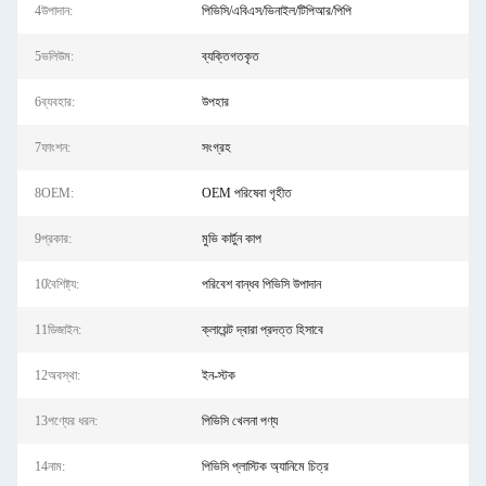
4উপাদান:
পিভিসি/এবিএস/ভিনাইল/টিপিআর/পিপি
5ভলিউম:
ব্যক্তিগতকৃত
6ব্যবহার:
উপহার
7ফাংশন:
সংগ্রহ
8OEM:
OEM পরিষেবা গৃহীত
9প্রকার:
মুভি কার্টুন কাপ
10বৈশিষ্ট্য:
পরিবেশ বান্ধব পিভিসি উপাদান
11ডিজাইন:
ক্লায়েন্ট দ্বারা প্রদত্ত হিসাবে
12অবস্থা:
ইন-স্টক
13পণ্যের ধরন:
পিভিসি খেলনা পণ্য
14নাম:
পিভিসি প্লাস্টিক অ্যানিমে চিত্র