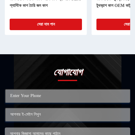
প্লাস্টিক কাপ তৈরি জল কাপ
টুথব্রাশ কাপ OEM কার্টুন 
সেরা দাম পান
সেরা দা
যোগাযোগ