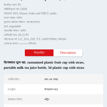
উৎপত্তি স্থল: চীন
পরিচিতিমুলক নাম: OEM
সাক্ষ্যদান: ISO, Disney, Sedex and NBCU audits
মডেল নম্বার: কাস্টম
ন্যূনতম চাহিদার পরিমাণ: আলোচনাযোগ্য
মূল্য: negotiable
প্যাকেজিং বিবরণ: কাস্টম
ডেলিভারি সময়: 20-25 দিন
পরিশোধের শর্ত: L/C, D/A, D/P, T/T, ওয়েস্টার্ন ইউনিয়ন, মানিগ্রাম
যোগানের ক্ষমতা: ১০০০০০ পিসি/মাস
বিস্তারিত
Description
বিশেষভাবে তুলে ধরা:
customized plastic fruit cup with straw
,
portable milk tea juice bottle
,
3d plastic cup with straw
1পানীয় টাইপ:
কাপ এবং সসার
2অনুষ্ঠান:
উপস্থাপন করে
3ডিজাইন স্টাইল:
কার্টুন