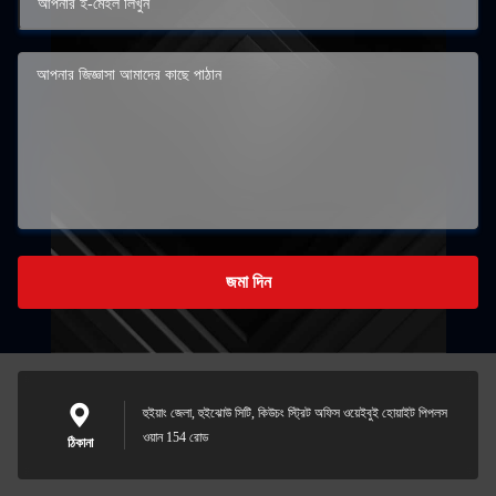
জমা দিন
হুইয়াং জেলা, হুইঝোউ সিটি, কিউচং স্ট্রিট অফিস ওয়েইবুই হোয়াইট পিপলস
ওয়ান 154 রোড
ঠিকানা