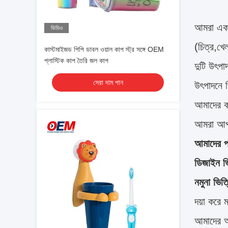
আমরা একট
ভিডিও
(চিত্র,খে
কাস্টমাইজড পিপি ডাবল ওয়াল কাপ স্ট্র সঙ্গে OEM
প্লাস্টিক কাপ তৈরি জল কাপ
দুটি উৎপ
সেরা দাম পান
উৎপাদনে ব
আমাদের ক
আমরা আপন
আমাদের পর
ডিজাইন ভ
নমুনা ভিত
দয়া করে 
আমাদের আপ