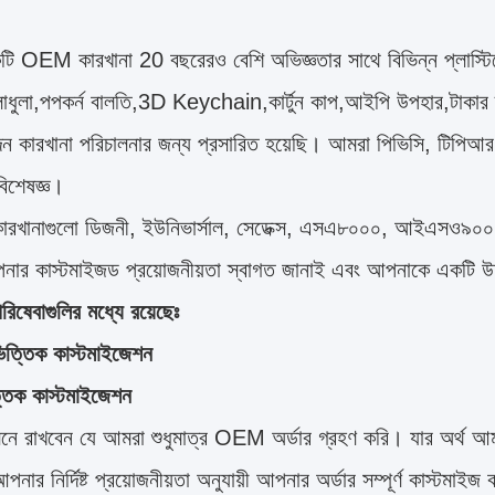
ি OEM কারখানা 20 বছরেরও বেশি অভিজ্ঞতার সাথে বিভিন্ন প্লাস্টিক
লাধুলা,পপকর্ন বালতি,3D Keychain,কার্টুন কাপ,আইপি উপহার,টাকার ব
াদন কারখানা পরিচালনার জন্য প্রসারিত হয়েছি। আমরা পিভিসি, টিপি
িশেষজ্ঞ।
ারখানাগুলো ডিজনী, ইউনিভার্সাল, সেডেক্স, এসএ৮০০০, আইএসও৯০
ার কাস্টমাইজড প্রয়োজনীয়তা স্বাগত জানাই এবং আপনাকে একটি উদ
িষেবাগুলির মধ্যে রয়েছেঃ
িত্তিক কাস্টমাইজেশন
্তিক কাস্টমাইজেশন
মনে রাখবেন যে আমরা শুধুমাত্র OEM অর্ডার গ্রহণ করি। যার অর্থ আম
নার নির্দিষ্ট প্রয়োজনীয়তা অনুযায়ী আপনার অর্ডার সম্পূর্ণ কাস্টমা