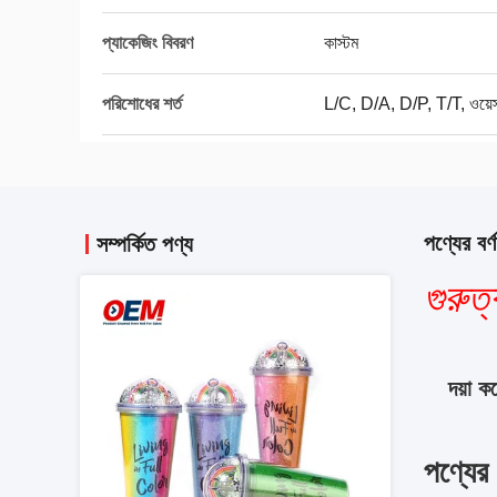
প্যাকেজিং বিবরণ
কাস্টম
পরিশোধের শর্ত
L/C, D/A, D/P, T/T, ওয়েস্টা
পণ্যের বর্ণ
সম্পর্কিত পণ্য
গুরুত্ব
দয়া 
পণ্যের ব