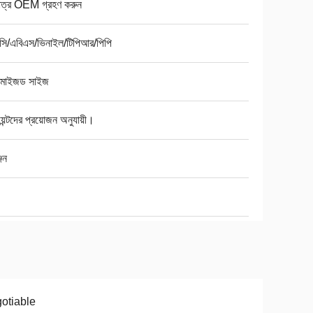
মাত্র OEM গ্রহণ করুন
সি/এবিএস/ভিনাইল/টিপিআর/পিপি
্টমাইজড সাইজ
য়েন্টদের প্রয়োজন অনুযায়ী।
জেন
otiable