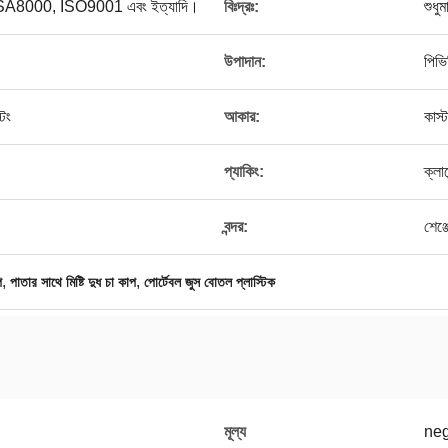
্স, SA8000, ISO9001 এবং ইত্যাদি।
বিঃদ্রঃ:
শুধু
উপাদান:
পিভি
িং
আকার:
কাস
প্যাকিং:
ক্লা
।
বন্দর:
শেঞ্
,
,
প
পাতার সাথে মিষ্টি দুধ চা কাপ
পোর্টেবল জুস বোতল প্লাস্টিক
মূল্য
neg