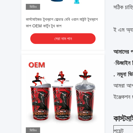
সঠিক চাহ
ভিডিও
কাস্টমাইজড টুথব্রাশ হোল্ডার বেবি ওয়াল মাউন্ট টুথব্রাশ
কাপ OEM কার্টুন টুথ কাপ
ই এম অ্য
সেরা দাম পান
আমাদের পর
·
ডিজাইন 
. নমুনা ভ
আমরা আপনা
ইঞ্জেকশন 
কাস্টম
পয়েন্ট
ভিডিও