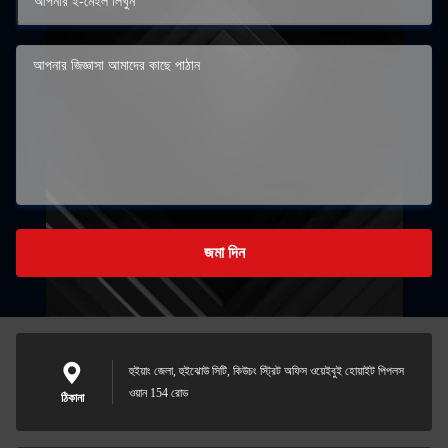
জমা দিন
হুইয়াং জেলা, হুইঝোউ সিটি, কিউচং স্ট্রিট অফিস ওয়েইবুই হোয়াইট পিপলস
ওয়ান 154 রোড
ঠিকানা