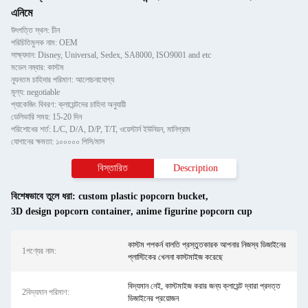
এনিমে
উৎপত্তি স্থল: চীন
পরিচিতিমুলক নাম: OEM
সাক্ষ্যদান: Disney, Universal, Sedex, SA8000, ISO9001 and etc
মডেল নম্বার: কাস্টম
ন্যূনতম চাহিদার পরিমাণ: আলোচনাযোগ্য
মূল্য: negotiable
প্যাকেজিং বিবরণ: ক্লায়েন্টদের চাহিদা অনুযায়ী
ডেলিভারি সময়: 15-20 দিন
পরিশোধের শর্ত: L/C, D/A, D/P, T/T, ওয়েস্টার্ন ইউনিয়ন, মানিগ্রাম
যোগানের ক্ষমতা: ১০০০০০ পিসি/মাস
বিস্তারিত
Description
বিশেষভাবে তুলে ধরা:
custom plastic popcorn bucket
,
3D design popcorn container
,
anime figurine popcorn cup
কাস্টম পপকর্ন বালতি প্রস্তুতকারক আপনার নিজস্ব ডিজাইনের
1পণ্যের নাম:
প্লাস্টিকের খেলনা কাস্টমাইজ করেছে
বিদ্যমান নেই, কাস্টমাইজ করার জন্য ক্লায়েন্ট দ্বারা প্রদত্ত
2বিদ্যমান পরিমাণ:
ডিজাইনের প্রয়োজন