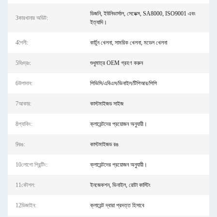
ডিজনি, ইউনিভার্সাল, সেডেক্স, SA8000, ISO9001 এবং
3কারখানার অডিট:
ইত্যাদি।
4শৈলী:
কার্টুন খেলনা, সামরিক খেলনা, মডেল খেলনা
5বিঃদ্রঃ:
শুধুমাত্র OEM গ্রহণ করুন
6উপাদান:
পিভিসি/এবিএস/ভিনাইল/টিপিআর/পিপি
7আকার:
কাস্টমাইজড সাইজ
8প্যাকিং:
ক্লায়েন্টদের প্রয়োজন অনুযায়ী।
9রঙ:
কাস্টমাইজড রঙ
10লোগো প্রিন্টিং:
ক্লায়েন্টদের প্রয়োজন অনুযায়ী।
11কৌশল:
ইনজেকশন, ভিনাইল, রোটা কাস্টিং
12ডিজাইন:
ক্লায়েন্ট দ্বারা প্রদত্ত হিসাবে