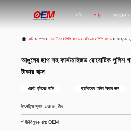
বাড়ি
পণ্য
আমাদের সম্
বাড়ি
>
পণ্য
>
প্লাস্টিকের পিগি ব্যাংক / মানি বক্স / পিগি ব্যাংক
>
আঙুলের ছাপ
আঙুলের ছাপ সহ কাস্টমাইজড রোবোটিক পুলিশ গাড়ি 
টাকার বাক্স
রোবট পুলিশের গাড়ি
প্লাস্টিকের গাড়ির টাকার বাক্স
উৎপত্তি স্থল:
গুয়াংডং, চীন
পরিচিতিমুলক নাম:
OEM