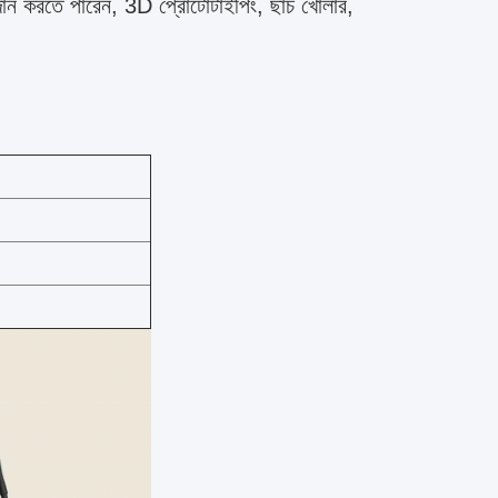
দান করতে পারেন, 3D প্রোটোটাইপিং, ছাঁচ খোলার,