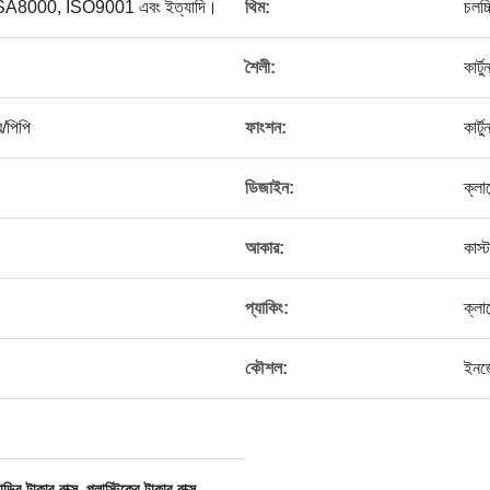
্স, SA8000, ISO9001 এবং ইত্যাদি।
থিম:
চলচ্
শৈলী:
কার্
/পিপি
ফাংশন:
কার্
ডিজাইন:
ক্লায
আকার:
কাস
প্যাকিং:
ক্লা
।
কৌশল:
ইনজে
,
াড়ির টাকার বাক্স
প্লাস্টিকের টাকার বাক্স