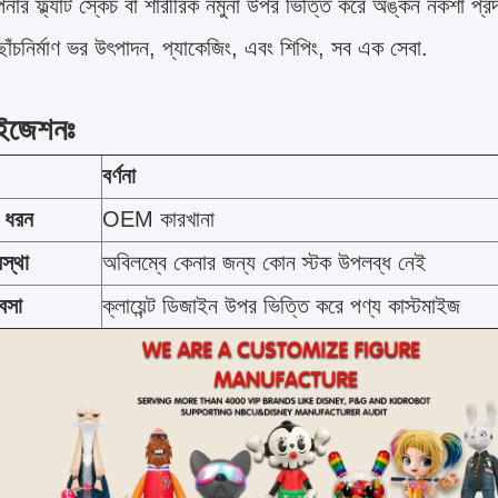
র ফ্ল্যাট স্কেচ বা শারীরিক নমুনা উপর ভিত্তি করে অঙ্কন নকশা প্র
ছাঁচনির্মাণ ভর উৎপাদন, প্যাকেজিং, এবং শিপিং, সব এক সেবা.
াইজেশনঃ
বর্ণনা
র ধরন
OEM কারখানা
স্থা
অবিলম্বে কেনার জন্য কোন স্টক উপলব্ধ নেই
যবসা
ক্লায়েন্ট ডিজাইন উপর ভিত্তি করে পণ্য কাস্টমাইজ