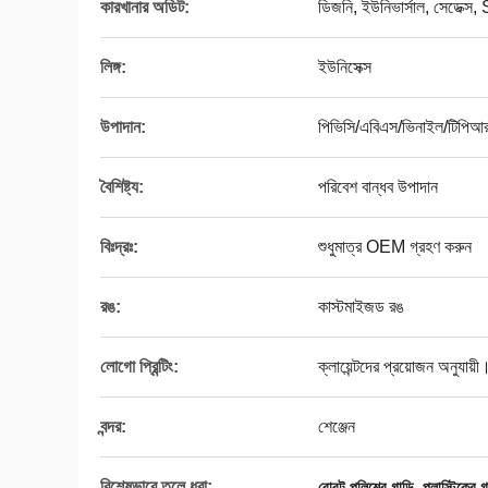
কারখানার অডিট:
ডিজনি, ইউনিভার্সাল, সেডেক
লিঙ্গ:
ইউনিসেক্স
উপাদান:
পিভিসি/এবিএস/ভিনাইল/টিপিআর
বৈশিষ্ট্য:
পরিবেশ বান্ধব উপাদান
বিঃদ্রঃ:
শুধুমাত্র OEM গ্রহণ করুন
রঙ:
কাস্টমাইজড রঙ
লোগো প্রিন্টিং:
ক্লায়েন্টদের প্রয়োজন অনুযায়ী
বন্দর:
শেঞ্জেন
বিশেষভাবে তুলে ধরা:
,
রোবট পুলিশের গাড়ি
প্লাস্টিকের গ