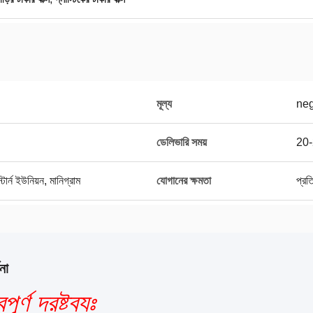
মূল্য
neg
ডেলিভারি সময়
20-
র্ন ইউনিয়ন, মানিগ্রাম
যোগানের ক্ষমতা
প্র
না
পূর্ণ দ্রষ্টব্যঃ