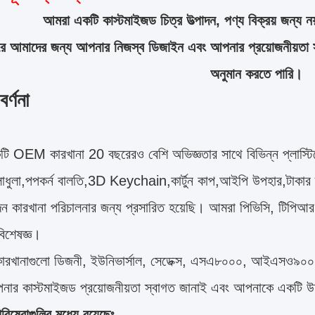
আমরা একটি কাস্টমাইজড চিত্র উত্পাদন, পণ্য বিক্রয় জন্য নয
করে আমাদের জন্য আপনার নিজস্ব ডিজাইন এবং আপনার প্রয়োজনীয়তা 
অনুমান করতে পারি।
র্ণনা
ি OEM কারখানা 20 বছরেরও বেশি অভিজ্ঞতার সাথে বিভিন্ন প্লাস্টিক
লাধুলা,পপকর্ন বালতি,3D Keychain,কার্টুন কাপ,আইপি উপহার,টাকার ব
াদন কারখানা পরিচালনার জন্য প্রসারিত হয়েছি। আমরা পিভিসি, টিপি
িশেষজ্ঞ।
ারখানাগুলো ডিজনী, ইউনিভার্সাল, সেডেক্স, এসএ৮০০০, আইএসও৯০
ার কাস্টমাইজড প্রয়োজনীয়তা স্বাগত জানাই এবং আপনাকে একটি উদ
িষেবাগুলির মধ্যে রয়েছেঃ