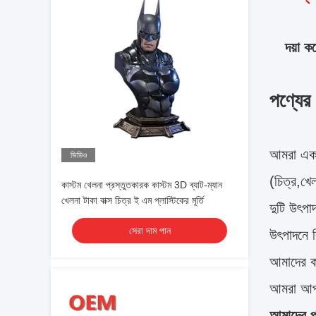
দয়া 
পণ্যের ব
আমরা একট
ভিডিও
(চিত্র,খে
কাস্টম খেলনা প্রস্তুতকারক কাস্টম 3D ব্যাট-ম্যান
খেলনা টাকা বাক্স চিত্র ই এম প্লাস্টিকের মূর্তি
দুটি উৎপ
সেরা দাম পান
উৎপাদনে ব
আমাদের ক
আমরা আপন
আমাদের পর