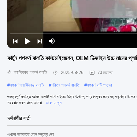
কার্টুন পপকর্ন বালতি কাস্টমাইজেশন, OEM ডিজাইন উচ্চ মানের প্লাস
প্লাস্টিকের পপকর্ন বালতি
2025-08-26
70 মতামত
#
পপকর্ন প্লাস্টিকের বালতি
#
চরিত্র পপকর্ন বালতি
#
পপকর্ন বাটি পাত্রে
গুরুত্বপূর্ণ দ্রষ্টব্যঃ আমরা একটি কাস্টমাইজড চিত্র উত্পাদন, পণ্য বিক্রয় জন্য নয়, শুধুমাত্
সরবরাহ করুন যাতে আমরা...
আরও দেখুন
দর্শনার্থীর বার্তা
এখনো জনসমক্ষে কোন মন্তব্য নেই