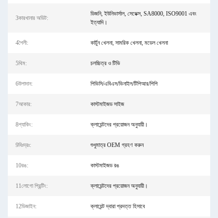
ডিজনি, ইউনিভার্সাল, সেডেক্স, SA8000, ISO9001 এবং
3কারখানার অডিট:
ইত্যাদি।
4শৈলী:
কার্টুন খেলনা, সামরিক খেলনা, মডেল খেলনা
5থিম:
চলচ্চিত্র ও টিভি
6উপাদান:
পিভিসি/এবিএস/ভিনাইল/টিপিআর/পিপি
7আকার:
কাস্টমাইজড সাইজ
8প্যাকিং:
ক্লায়েন্টদের প্রয়োজন অনুযায়ী।
9বিঃদ্রঃ:
শুধুমাত্র OEM গ্রহণ করুন
10রঙ:
কাস্টমাইজড রঙ
11লোগো প্রিন্টিং:
ক্লায়েন্টদের প্রয়োজন অনুযায়ী।
12ডিজাইন:
ক্লায়েন্ট দ্বারা প্রদত্ত হিসাবে