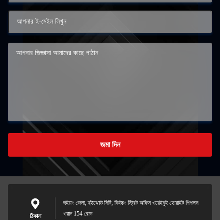
জমা দিন
হুইয়াং জেলা, হুইঝোউ সিটি, কিউচং স্ট্রিট অফিস ওয়েইবুই হোয়াইট পিপলস
ওয়ান 154 রোড
ঠিকানা