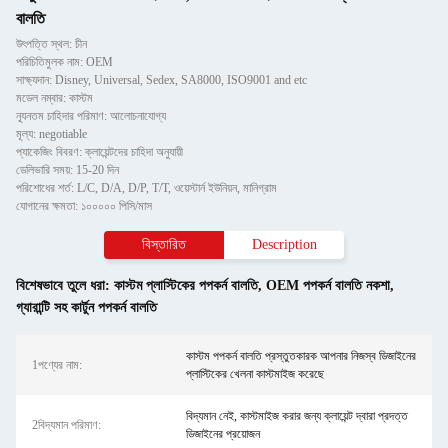
বালতি
উৎপত্তি স্থল: চীন
পরিচিতিমুলক নাম: OEM
সাক্ষ্যদান: Disney, Universal, Sedex, SA8000, ISO9001 and etc
মডেল নম্বার: কাস্টম
ন্যূনতম চাহিদার পরিমাণ: আলোচনাযোগ্য
মূল্য: negotiable
প্যাকেজিং বিবরণ: ক্লায়েন্টদের চাহিদা অনুযায়ী
ডেলিভারি সময়: 15-20 দিন
পরিশোধের শর্ত: L/C, D/A, D/P, T/T, ওয়েস্টার্ন ইউনিয়ন, মানিগ্রাম
যোগানের ক্ষমতা: ১০০০০০ পিসি/মাস
বিস্তারিত
Description
বিশেষভাবে তুলে ধরা:
কাস্টম প্লাস্টিকের পপকর্ন বালতি
,
OEM পপকর্ন বালতি নকশা
,
গ্যারান্টি সহ কার্টুন পপকর্ন বালতি
কাস্টম পপকর্ন বালতি প্রস্তুতকারক আপনার নিজস্ব ডিজাইনের
1পণ্যের নাম:
প্লাস্টিকের খেলনা কাস্টমাইজ করেছে
বিদ্যমান নেই, কাস্টমাইজ করার জন্য ক্লায়েন্ট দ্বারা প্রদত্ত
2বিদ্যমান পরিমাণ:
ডিজাইনের প্রয়োজন