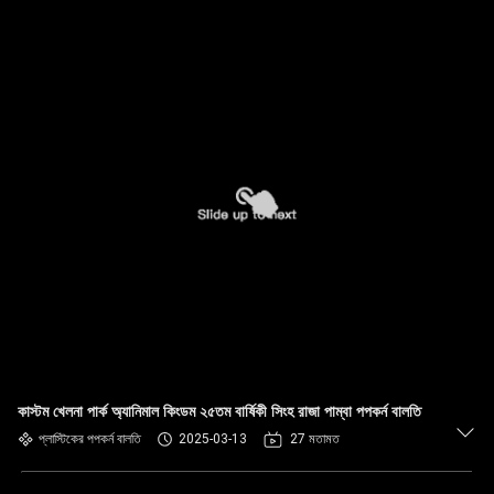
কাস্টম খেলনা পার্ক অ্যানিমাল কিংডম ২৫তম বার্ষিকী সিংহ রাজা পাম্বা পপকর্ন বালতি
প্লাস্টিকের পপকর্ন বালতি
2025-03-13
27 মতামত