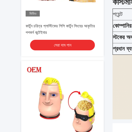
কাস্টম
পয়েন্ট
ভিডিও
কোম্পানি
কার্টুন চরিত্র প্লাস্টিকের পিপি কার্টুন সিংহের আকৃতির
পপকর্ন কন্টেইনার
স্টকের অব
সেরা দাম পান
প্রধান ব্