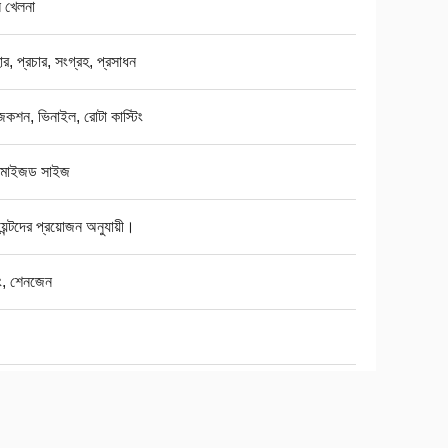
ুন খেলনা
র, প্রচার, সংগ্রহ, প্রসাধন
কশন, ভিনাইল, রোটা কাস্টিং
্টমাইজড সাইজ
য়েন্টদের প্রয়োজন অনুযায়ী।
ং, শেনজেন