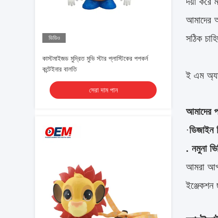
দয়া করে 
আমাদের আপ
সঠিক চাহ
ভিডিও
কাস্টমাইজড মুদ্রিত মুভি স্টার প্লাস্টিকের পপকর্ন
কন্টেইনার বালতি
ই এম অ্য
সেরা দাম পান
আমাদের পর
·
ডিজাইন 
. নমুনা ভ
আমরা আপনা
ইঞ্জেকশন 