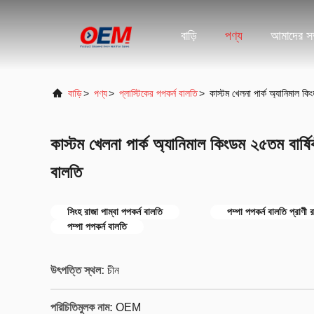
বাড়ি
পণ্য
আমাদের সম্
বাড়ি
>
পণ্য
>
প্লাস্টিকের পপকর্ন বালতি
>
কাস্টম খেলনা পার্ক অ্যানিমাল কি
কাস্টম খেলনা পার্ক অ্যানিমাল কিংডম ২৫তম বার্ষি
বালতি
সিংহ রাজা পাম্বা পপকর্ন বালতি
পম্পা পপকর্ন বালতি প্রাণী র
পম্পা পপকর্ন বালতি
উৎপত্তি স্থল:
চীন
পরিচিতিমুলক নাম:
OEM