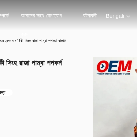
পর্কে
আমাদের সাথে যোগাযোগ
ঘটনাবলী
Bengali
করুন
ংডম ২৫তম বার্ষিকী সিংহ রাজা পাম্বা পপকর্ন বালতি
কী সিংহ রাজা পাম্বা পপকর্ন
াজ্য