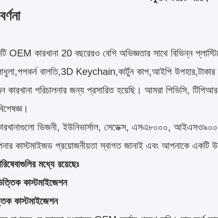
র্ণনা
ি OEM কারখানা 20 বছরেরও বেশি অভিজ্ঞতার সাথে বিভিন্ন প্লাস্টিক
লাধুলা,পপকর্ন বালতি,3D Keychain,কার্টুন কাপ,আইপি উপহার,টাকার ব
াদন কারখানা পরিচালনার জন্য প্রসারিত হয়েছি। আমরা পিভিসি, টিপি
িশেষজ্ঞ।
ারখানাগুলো ডিজনী, ইউনিভার্সাল, সেডেক্স, এসএ৮০০০, আইএসও৯০
ার কাস্টমাইজড প্রয়োজনীয়তা স্বাগত জানাই এবং আপনাকে একটি উদ
িষেবাগুলির মধ্যে রয়েছেঃ
িত্তিক কাস্টমাইজেশন
্তিক কাস্টমাইজেশন