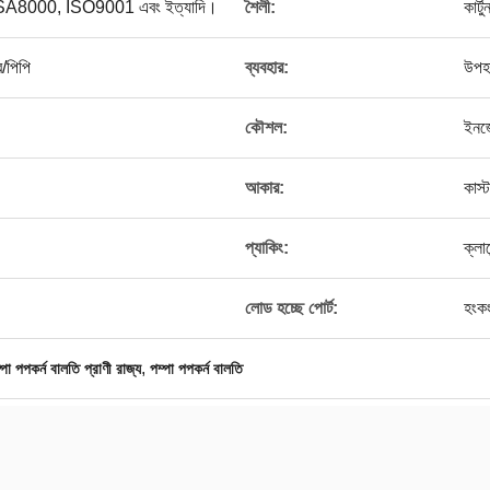
্স, SA8000, ISO9001 এবং ইত্যাদি।
শৈলী:
কার্ট
/পিপি
ব্যবহার:
উপহা
।
কৌশল:
ইনজে
আকার:
কাস
প্যাকিং:
ক্লা
লোড হচ্ছে পোর্ট:
হংক
,
্পা পপকর্ন বালতি প্রাণী রাজ্য
পম্পা পপকর্ন বালতি