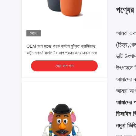
পণ্যের ব
আমরা একট
ভিডিও
(চিত্র,খে
OEM ভাল মানের ধারক কাস্টম মুদ্রিত প্লাস্টিকের
কার্টুন পপকর্ন বালতি টব কাপ প্রচার জন্য ঢাকনা সঙ্গে
দুটি উৎপ
সেরা দাম পান
উৎপাদনে ব
আমাদের ক
আমরা আপন
আমাদের পর
ডিজাইন ভ
নমুনা ভিত