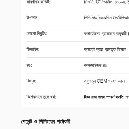
কারখানার অডিট:
ডিজনি, ইউনিভার্সাল, সেডেক
উপাদান:
পিভিসি/এবিএস/ভিনাইল/টিপিআর
লোগো প্রিন্টিং:
ক্লায়েন্টদের প্রয়োজন অনুযায়ী
ডিজাইন:
ক্লায়েন্ট দ্বারা প্রদত্ত হিসাবে
রঙ:
কাস্টমাইজড রঙ
বিঃদ্রঃ:
শুধুমাত্র OEM গ্রহণ করুন
বিশেষভাবে তুলে ধরা:
,
সিংহ রাজা পাম্বা পপকর্ন বালতি
পম
পেমেন্ট ও শিপিংয়ের শর্তাবলী