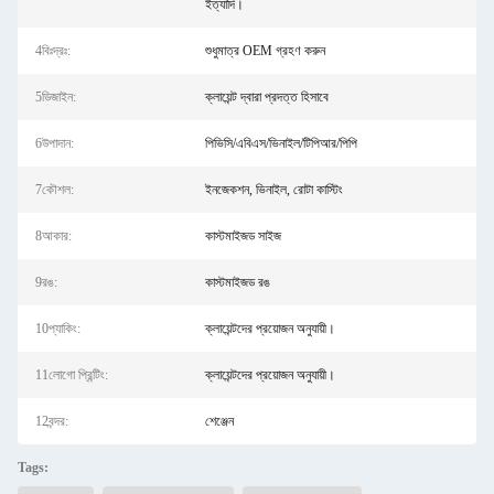
ইত্যাদি।
4বিঃদ্রঃ:
শুধুমাত্র OEM গ্রহণ করুন
5ডিজাইন:
ক্লায়েন্ট দ্বারা প্রদত্ত হিসাবে
6উপাদান:
পিভিসি/এবিএস/ভিনাইল/টিপিআর/পিপি
7কৌশল:
ইনজেকশন, ভিনাইল, রোটা কাস্টিং
8আকার:
কাস্টমাইজড সাইজ
9রঙ:
কাস্টমাইজড রঙ
10প্যাকিং:
ক্লায়েন্টদের প্রয়োজন অনুযায়ী।
11লোগো প্রিন্টিং:
ক্লায়েন্টদের প্রয়োজন অনুযায়ী।
12বন্দর:
শেঞ্জেন
Tags: