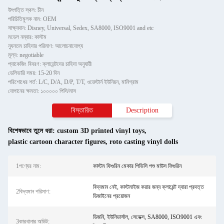
উৎপত্তি স্থল: চীন
পরিচিতিমুলক নাম: OEM
সাক্ষ্যদান: Disney, Universal, Sedex, SA8000, ISO9001 and etc
মডেল নম্বার: কাস্টম
ন্যূনতম চাহিদার পরিমাণ: আলোচনাযোগ্য
মূল্য: negotiable
প্যাকেজিং বিবরণ: ক্লায়েন্টদের চাহিদা অনুযায়ী
ডেলিভারি সময়: 15-20 দিন
পরিশোধের শর্ত: L/C, D/A, D/P, T/T, ওয়েস্টার্ন ইউনিয়ন, মানিগ্রাম
যোগানের ক্ষমতা: ১০০০০০ পিসি/মাস
বিস্তারিত
Description
বিশেষভাবে তুলে ধরা:
custom 3D printed vinyl toys
,
plastic cartoon character figures
,
roto casting vinyl dolls
1পণ্যের নাম:
কাস্টম ফিগুরিন মেকার পিভিসি পশু মাউস ফিগুরিন
বিদ্যমান নেই, কাস্টমাইজ করার জন্য ক্লায়েন্ট দ্বারা প্রদত্ত
2বিদ্যমান পরিমাণ:
ডিজাইনের প্রয়োজন
ডিজনি, ইউনিভার্সাল, সেডেক্স, SA8000, ISO9001 এবং
3কারখানার অডিট: