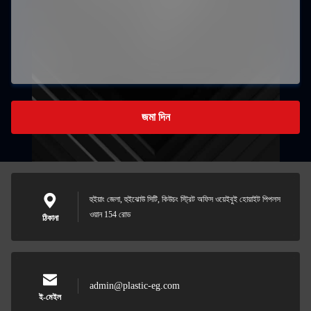
জমা দিন
হুইয়াং জেলা, হুইঝোউ সিটি, কিউচং স্ট্রিট অফিস ওয়েইবুই হোয়াইট পিপলস
ওয়ান 154 রোড
ঠিকানা
admin@plastic-eg.com
ই-মেইল