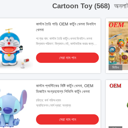
Cartoon Toy (568)
অনলাই
কাস্টম তৈরি গাড়ি OEM কার্টুন খেলনা ভিনাইল
খেলনা
পণ্যের নাম: কাস্টম তৈরি কার্টুন খেলনা ভিনাইল খেলনা
বিদ্যমান পরিমাণ: বিদ্যমান নেই, কাস্টমাইজ করার জন্য
ক্লায়েন্ট দ্বারা প্রদত্ত ডিজাইনের প্রয়োজন
সেরা দাম পান
ভিডিও
কাস্টম প্লাস্টিকের মিষ্টি কার্টুন খেলনা, OEM
ডিজাইন সংগ্রহযোগ্য পিভিসি কার্টুন খেলনা
চরিত্র: কর্ম পরিসংখ্যান
অ্যানিমেশন সোর্স দ্বারা: অন্যান্য
সেরা দাম পান