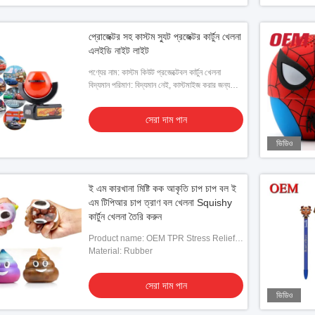
প্রোজেক্টর সহ কাস্টম স্যুট প্রজেক্টর কার্টুন খেলনা
এলইডি নাইট লাইট
পণ্যের নাম: কাস্টম কিউট প্রজেক্টেবল কার্টুন খেলনা
বিদ্যমান পরিমাণ: বিদ্যমান নেই, কাস্টমাইজ করার জন্য
ক্লায়েন্ট দ্বারা প্রদত্ত ডিজাইনের প্রয়োজন
সেরা দাম পান
ভিডিও
ই এম কারখানা মিষ্টি কক আকৃতি চাপ চাপ বল ই
এম টিপিআর চাপ ত্রাণ বল খেলনা Squishy
কার্টুন খেলনা তৈরি করুন
Product name: OEM TPR Stress Relief
Ball
Material: Rubber
সেরা দাম পান
ভিডিও