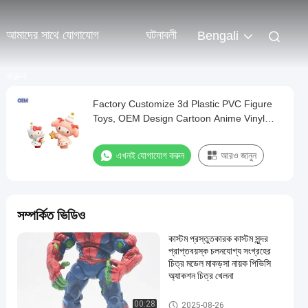
আমাদের সাথে যোগাযোগ
ঘটনাবলী
Bengali
করুন
Factory Customize 3d Plastic PVC Figure
Toys, OEM Design Cartoon Anime Vinyl
Figure 3d Figure Toys
এখনই যোগাযোগ করুন
আরও জানুন
সম্পর্কিত ভিডিও
কাস্টম প্রস্তুতকারক কাস্টম সুন্দর
প্রাপ্তবয়স্ক চলনযোগ্য সংগ্রহের
চিত্র মডেল মাকড়সা নায়ক পিভিসি
অ্যাকশন চিত্র খেলনা
প্লাস্টিকের চিত্র/চিত্র/চিত্র/চিত্র
00:28
2025-08-26