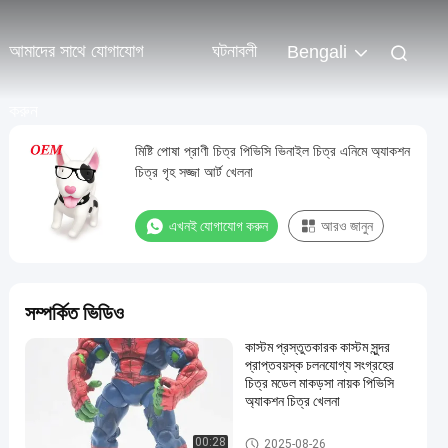
আমাদের সাথে যোগাযোগ
ঘটনাবলী
Bengali
করুন
মিষ্টি পোষা প্রাণী চিত্র পিভিসি ভিনাইল চিত্র এনিমে অ্যাকশন
চিত্র গৃহ সজ্জা আর্ট খেলনা
এখনই যোগাযোগ করুন
আরও জানুন
সম্পর্কিত ভিডিও
কাস্টম প্রস্তুতকারক কাস্টম সুন্দর
প্রাপ্তবয়স্ক চলনযোগ্য সংগ্রহের
চিত্র মডেল মাকড়সা নায়ক পিভিসি
অ্যাকশন চিত্র খেলনা
প্লাস্টিকের চিত্র/চিত্র/চিত্র/চিত্র
00:28
2025-08-26