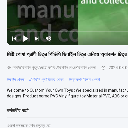
মিষ্টি পোষা প্রাণী চিত্র পিভিসি ভিনাইল চিত্র এনিমে অ্যাকশন চিত্র 
কাস্টম ভিনাইল পুতুল/রোটো কাস্টিং/ভিনাইল ফিগুর/ভিনাইল খেলনা
2024-08-0
#
কার্টুন খেলনা
#
পিভিসি প্লাস্টিকের খেলনা
#
অ্যাকশন ফিগার খেলনা
Welcome to Custom Your Own Toys : We specialized in manufacturin
designs. Product name PVC Vinyl figure toy Material PVC, ABS or cu
দর্শনার্থীর বার্তা
এখনো জনসমক্ষে কোন মন্তব্য নেই