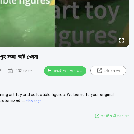
গৃহ সজ্জা আর্ট খেলনা
শেয়ার করুন
6
233 মতামত
এখনই যোগাযোগ করুন
g art toy and collectible figures. Welcome to your original
stomized ....
আরও দেখুন
একটি বার্তা রেখে যান