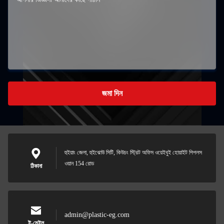
জমা দিন
হুইয়াং জেলা, হুইঝোউ সিটি, কিউচং স্ট্রিট অফিস ওয়েইবুই হোয়াইট পিপলস
ওয়ান 154 রোড
ঠিকানা
admin@plastic-eg.com
ই-মেইল