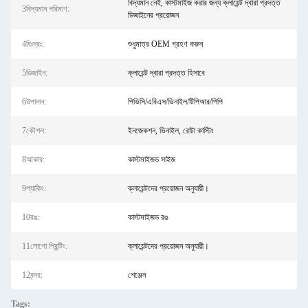
বিদ্যমান নেই, কাস্টমাইজ করার জন্য ক্লায়েন্ট দ্বারা প্রদত্ত
3বিদ্যমান পরিমাণ:
ডিজাইনের প্রয়োজন
4বিঃদ্রঃ:
শুধুমাত্র OEM গ্রহণ করুন
5ডিজাইন:
ক্লায়েন্ট দ্বারা প্রদত্ত হিসাবে
6উপাদান:
পিভিসি/এবিএস/ভিনাইল/টিপিআর/পিপি
7কৌশল:
ইনজেকশন, ভিনাইল, রোটা কাস্টিং
8আকার:
কাস্টমাইজড সাইজ
9প্যাকিং:
ক্লায়েন্টদের প্রয়োজন অনুযায়ী।
10রঙ:
কাস্টমাইজড রঙ
11লোগো প্রিন্টিং:
ক্লায়েন্টদের প্রয়োজন অনুযায়ী।
12বন্দর:
শেঞ্জেন
Tags: