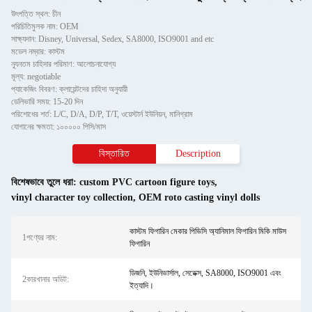
উৎপত্তি স্থল: চীন
পরিচিতিমুলক নাম: OEM
সাক্ষ্যদান: Disney, Universal, Sedex, SA8000, ISO9001 and etc
মডেল নম্বার: কাস্টম
ন্যূনতম চাহিদার পরিমাণ: আলোচনাযোগ্য
মূল্য: negotiable
প্যাকেজিং বিবরণ: ক্লায়েন্টদের চাহিদা অনুযায়ী
ডেলিভারি সময়: 15-20 দিন
পরিশোধের শর্ত: L/C, D/A, D/P, T/T, ওয়েস্টার্ন ইউনিয়ন, মানিগ্রাম
যোগানের ক্ষমতা: ১০০০০০ পিসি/মাস
বিস্তারিত
Description
বিশেষভাবে তুলে ধরা:
custom PVC cartoon figure toys
,
vinyl character toy collection
,
OEM roto casting vinyl dolls
কাস্টম ফিগারিন মেকার পিভিসি অ্যানিমাল ফিগারিন মিকি মাউস
1পণ্যের নাম:
ফিগারিন
ডিজনি, ইউনিভার্সাল, সেডেক্স, SA8000, ISO9001 এবং
2কারখানার অডিট:
ইত্যাদি।