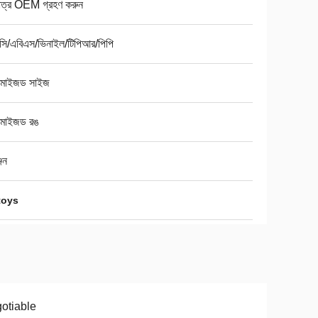
মাত্র OEM গ্রহণ করুন
সি/এবিএস/ভিনাইল/টিপিআর/পিপি
্টমাইজড সাইজ
্টমাইজড রঙ
জেন
toys
otiable