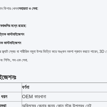
শন ফিগার খেলনা
সহায়তা ও সেবা:
বাগুলির মধ্যে রয়েছে
:
্তিক কাস্টমাইজেশন
তিক কাস্টমাইজেশন
্ল্যাট স্কেচ বা শারীরিক নমুনা উপর ভিত্তি করে অঙ্কন নকশা প্রদান করতে পারেন, 3D প্র
এবং শিপিং, সব এক সেবা.
াইজেশনঃ
বর্ণনা
র ধরন
OEM কারখানা
স্থা
অবিলম্বে কেনার জন্য কোন স্টক উপলব্ধ নেই