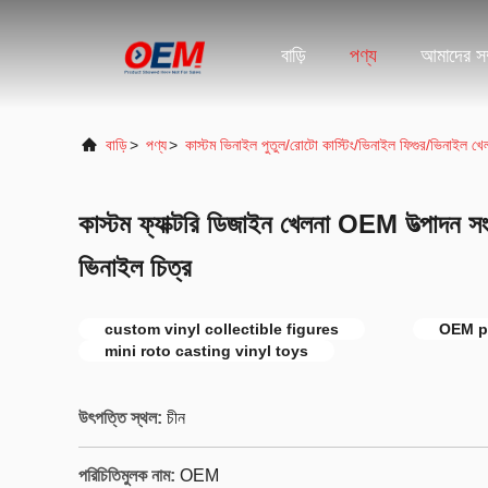
বাড়ি
পণ্য
আমাদের সম্
বাড়ি
>
পণ্য
>
কাস্টম ভিনাইল পুতুল/রোটো কাস্টিং/ভিনাইল ফিগুর/ভিনাইল খে
কাস্টম ফ্যাক্টরি ডিজাইন খেলনা OEM উত্পাদন সংগ
ভিনাইল চিত্র
custom vinyl collectible figures
OEM pl
mini roto casting vinyl toys
উৎপত্তি স্থল:
চীন
পরিচিতিমুলক নাম:
OEM