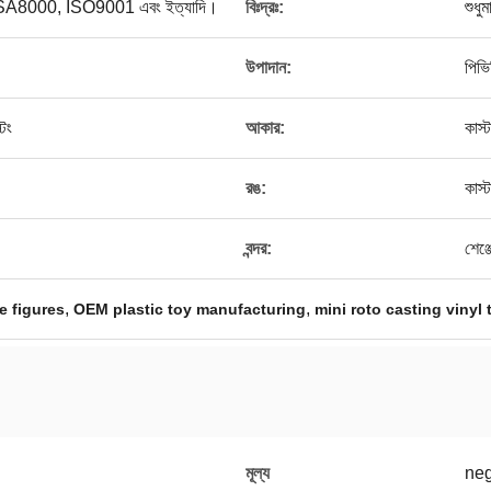
্স, SA8000, ISO9001 এবং ইত্যাদি।
বিঃদ্রঃ:
শুধু
উপাদান:
পিভি
িং
আকার:
কাস
।
রঙ:
কাস
।
বন্দর:
শেঞ্
,
,
e figures
OEM plastic toy manufacturing
mini roto casting vinyl 
মূল্য
neg