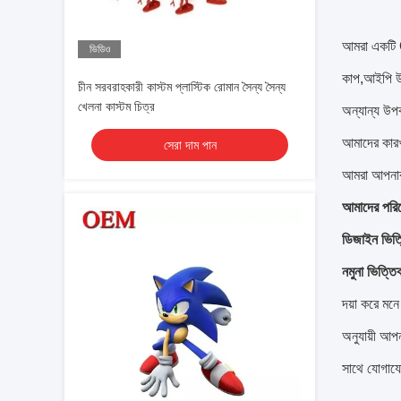
আমরা একটি O
ভিডিও
কাপ,আইপি উপ
চীন সরবরাহকারী কাস্টম প্লাস্টিক রোমান সৈন্য সৈন্য
খেলনা কাস্টম চিত্র
অন্যান্য উপ
আমাদের কার
সেরা দাম পান
আমরা আপনার 
আমাদের পরিষে
ডিজাইন ভিত্
নমুনা ভিত্ত
দয়া করে মনে
অনুযায়ী আপ
সাথে যোগাযো