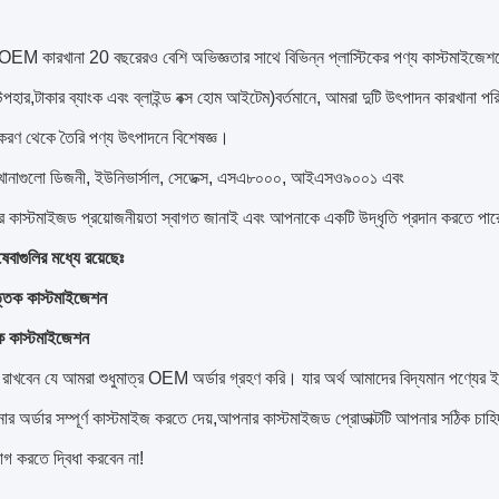
EM কারখানা 20 বছরেরও বেশি অভিজ্ঞতার সাথে বিভিন্ন প্লাস্টিকের পণ্য কাস্টমাইজেশনে
হার,টাকার ব্যাংক এবং ব্লাইন্ড বক্স হোম আইটেম)বর্তমানে, আমরা দুটি উৎপাদন কারখানা প
করণ থেকে তৈরি পণ্য উৎপাদনে বিশেষজ্ঞ।
খানাগুলো ডিজনী, ইউনিভার্সাল, সেডেক্স, এসএ৮০০০, আইএসও৯০০১ এবং
কাস্টমাইজড প্রয়োজনীয়তা স্বাগত জানাই এবং আপনাকে একটি উদ্ধৃতি প্রদান করতে পা
বাগুলির মধ্যে রয়েছেঃ
তিক কাস্টমাইজেশন
িক কাস্টমাইজেশন
 রাখবেন যে আমরা শুধুমাত্র OEM অর্ডার গ্রহণ করি। যার অর্থ আমাদের বিদ্যমান পণ্যের ইন
নার অর্ডার সম্পূর্ণ কাস্টমাইজ করতে দেয়,আপনার কাস্টমাইজড প্রোডাক্টটি আপনার সঠিক চা
গ করতে দ্বিধা করবেন না!