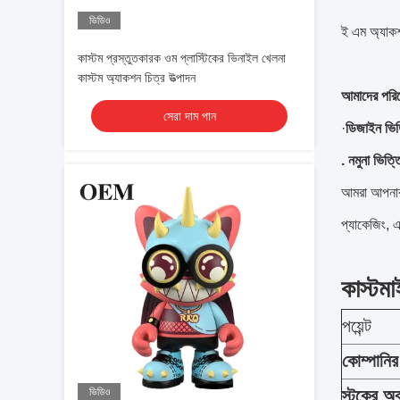
ভিডিও
ই এম অ্যাক
কাস্টম প্রস্তুতকারক ওম প্লাস্টিকের ভিনাইল খেলনা
কাস্টম অ্যাকশন চিত্র উত্পাদন
আমাদের পরিষে
সেরা দাম পান
·
ডিজাইন ভিত
. নমুনা ভিত্
আমরা আপনার ফ
প্যাকেজিং, 
কাস্টম
পয়েন্ট
কোম্পানি
ভিডিও
স্টকের অব