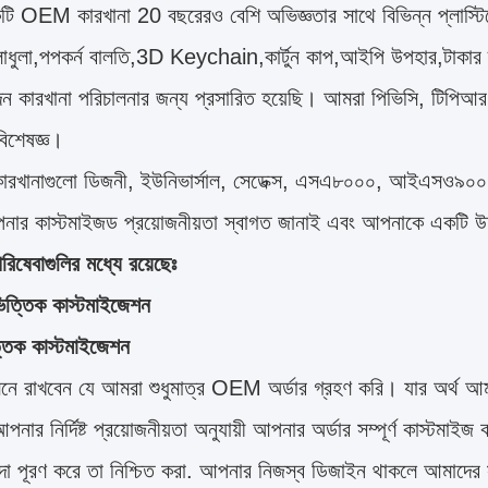
ি OEM কারখানা 20 বছরেরও বেশি অভিজ্ঞতার সাথে বিভিন্ন প্লাস্টিক
লাধুলা,পপকর্ন বালতি,3D Keychain,কার্টুন কাপ,আইপি উপহার,টাকার ব
াদন কারখানা পরিচালনার জন্য প্রসারিত হয়েছি। আমরা পিভিসি, টিপি
িশেষজ্ঞ।
ারখানাগুলো ডিজনী, ইউনিভার্সাল, সেডেক্স, এসএ৮০০০, আইএসও৯০
ার কাস্টমাইজড প্রয়োজনীয়তা স্বাগত জানাই এবং আপনাকে একটি উদ
িষেবাগুলির মধ্যে রয়েছেঃ
িত্তিক কাস্টমাইজেশন
্তিক কাস্টমাইজেশন
মনে রাখবেন যে আমরা শুধুমাত্র OEM অর্ডার গ্রহণ করি। যার অর্থ আম
নার নির্দিষ্ট প্রয়োজনীয়তা অনুযায়ী আপনার অর্ডার সম্পূর্ণ কাস্টমা
িদা পূরণ করে তা নিশ্চিত করা. আপনার নিজস্ব ডিজাইন থাকলে আমাদের