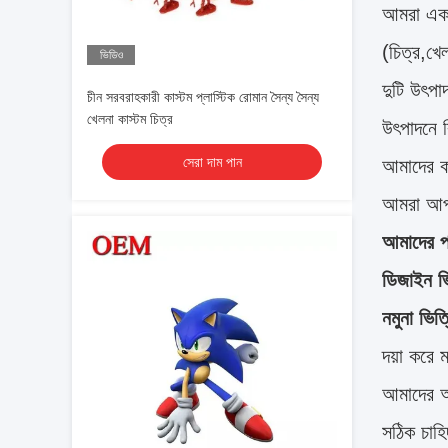
আমরা একট
(চিত্র,খে
ভিডিও
দুটি উৎপ
চীন সরবরাহকারী কাস্টম প্লাস্টিক রোমান সৈন্য সৈন্য
খেলনা কাস্টম চিত্র
উৎপাদনে ব
সেরা দাম পান
আমাদের ক
আমরা আপন
আমাদের পর
ডিজাইন ভ
নমুনা ভিত
দয়া করে 
আমাদের আপ
সঠিক চাহ