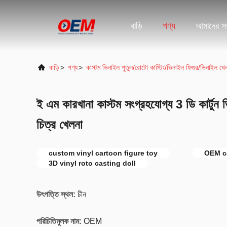
বাড়ি
পণ্য
আমাদের সম্
বাড়ি
>
পণ্য
>
কাস্টম ভিনাইল পুতুল/রোটো কাস্টিং/ভিনাইল ফিগুর/ভিনাইল খে
ই এম কারখানা কাস্টম সংগ্রহযোগ্য 3 ডি কার্টুন 
চিত্র খেলনা
custom vinyl cartoon figure toy
OEM co
3D vinyl roto casting doll
উৎপত্তি স্থল:
চীন
পরিচিতিমুলক নাম:
OEM