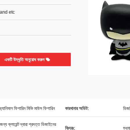
and etc
একটি উদ্ধৃতি অনুরোধ করুন
অ্যানিমাল ফিগারিন মিকি মাউস ফিগারিন
কারখানার অডিট:
ডিজ
ন্য ক্লায়েন্ট দ্বারা প্রদত্ত ডিজাইনের
বিঃদ্রঃ:
শুধু