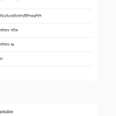
সি/এবিএস/ভিনাইল/টিপিআর/পিপি
্টমাইজড সাইজ
্টমাইজড রঙ
জেন
otiable