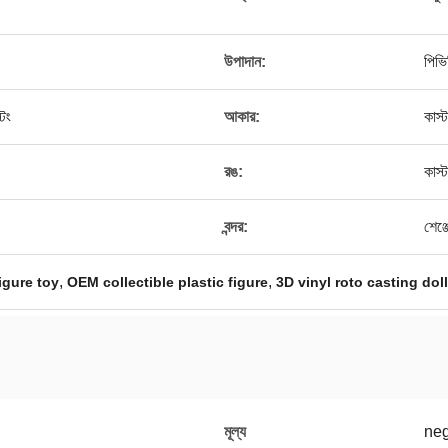
উপাদান:
পিভি
িং
আকার:
কাস
।
রঙ:
কাস
।
বন্দর:
শেঞ্
,
,
igure toy
OEM collectible plastic figure
3D vinyl roto casting doll
মূল্য
neg