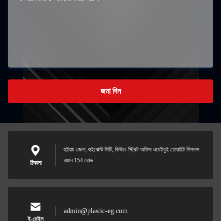
জমা দিন
হুইয়াং জেলা, হুইঝোউ সিটি, কিউচং স্ট্রিট অফিস ওয়েইবুই হোয়াইট পিপলস
ওয়ান 154 রোড
ঠিকানা
admin@plastic-eg.com
ই-মেইল