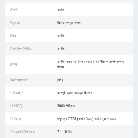
4শৈলী:
কাস্টম
5ব্যবহার:
শিল্প ও সংগ্রহযোগ্য
6থিম:
কাস্টম
7আঞ্চলিক বৈশিষ্ট্য:
কাস্টম
কাস্টম অ্যাকশন ফিগার মেকার 3.75 ইঞ্চি অ্যাকশন ফিগার
8পণ্য:
ফিগার
9কাস্টমাইজড?:
হ্যাঁ।
10ডিজাইন:
ক্লায়েন্ট দ্বারা প্রদত্ত হিসাবে
11MOQ:
5000 পিসিএস
12বিঃদ্রঃ:
শুধুমাত্র OEM (কাস্টমাইজড) অর্ডার গ্রহণ করুন
13প্রোটোটাইপ সময়:
7 ~ 10 দিন