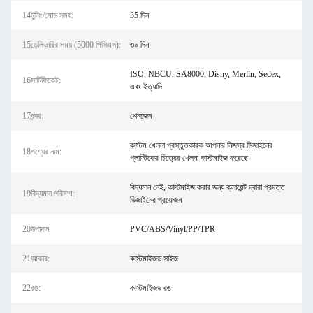
14টুলিং/মোল্ড সময়:
35 দিন
15ডেলিভারির সময় (5000 পিসিএস):
৩০ দিন
ISO, NBCU, SA8000, Disny, Merlin, Sedex,
16সার্টিফিকেট:
এবং ইত্যাদি
17বন্দর:
শেনজেন
কাস্টম খেলনা প্রস্তুতকারক আপনার নিজস্ব ডিজাইনের
18পণ্যের নাম:
প্লাস্টিকের চিত্রের খেলনা কাস্টমাইজ করেছে
বিদ্যমান নেই, কাস্টমাইজ করার জন্য ক্লায়েন্ট দ্বারা প্রদত্ত
19বিদ্যমান পরিমাণ:
ডিজাইনের প্রয়োজন
20উপাদান:
PVC/ABS/Vinyl/PP/TPR
21আকার:
কাস্টমাইজড সাইজ
22রঙ:
কাস্টমাইজড রঙ