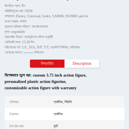
উৎপত্তি স্থল: চীন
পরিচিতিমুলক নাম: OEM
সাক্ষ্যদান: Disney, Universal, Sedex, SA8000, ISO9001 and etc
মডেল নম্বার: কাস্টম
ন্যূনতম চাহিদার পরিমাণ: আলোচনাযোগ্য
মূল্য: negotiable
প্যাকেজিং বিবরণ: ক্লায়েন্টদের চাহিদা অনুযায়ী
ডেলিভারি সময়: 15-20 দিন
পরিশোধের শর্ত: L/C, D/A, D/P, T/T, ওয়েস্টার্ন ইউনিয়ন, মানিগ্রাম
যোগানের ক্ষমতা: ১০০০০০ পিসি/মাস
বিস্তারিত
Description
বিশেষভাবে তুলে ধরা:
custom 3.75 inch action figure
,
personalized plastic action figurine
,
customizable action figure with warranty
1উপাদান:
প্লাস্টিক, পিভিসি
2প্রকার:
প্লাস্টিক
3পণ্যের ধরন:
মূর্তি