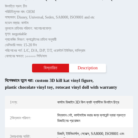
উৎপত্তি স্থল: চীন
পরিচিতিমুলক নাম: OEM
সাক্ষ্যদান: Disney, Universal, Sedex, SA8000, ISO9001 and etc
মডেল নম্বার: কাস্টম
ন্যূনতম চাহিদার পরিমাণ: আলোচনাযোগ্য
মূল্য: negotiable
প্যাকেজিং বিবরণ: ক্লায়েন্টদের চাহিদা অনুযায়ী
ডেলিভারি সময়: 15-20 দিন
পরিশোধের শর্ত: L/C, D/A, D/P, T/T, ওয়েস্টার্ন ইউনিয়ন, মানিগ্রাম
যোগানের ক্ষমতা: ১০০০০০ পিসি/মাস
বিস্তারিত
Description
বিশেষভাবে তুলে ধরা:
custom 3D kill kat vinyl figure
,
plastic chocolate vinyl toy
,
rotocast vinyl doll with warranty
1পণ্য:
কাস্টম ডিজাইন 3D কিল ক্যাট প্লাস্টিক ভিনাইল চিত্র
বিদ্যমান নেই, কাস্টমাইজ করার জন্য ক্লায়েন্ট দ্বারা প্রদত্ত
2বিদ্যমান পরিমাণ:
ডিজাইনের প্রয়োজন
ডিজনি, ইউনিভার্সাল, সেডেক্স, SA8000, ISO9001 এবং
3কারখানার অডিট: