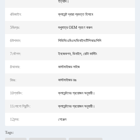
ইত্যাদি।
4ডিজাইন:
ক্লায়েন্ট দ্বারা প্রদত্ত হিসাবে
5বিঃদ্রঃ:
শুধুমাত্র OEM গ্রহণ করুন
6উপাদান:
পিভিসি/এবিএস/ভিনাইল/টিপিআর/পিপি
7কৌশল:
ইনজেকশন, ভিনাইল, রোটা কাস্টিং
8আকার:
কাস্টমাইজড সাইজ
9রঙ:
কাস্টমাইজড রঙ
10প্যাকিং:
ক্লায়েন্টদের প্রয়োজন অনুযায়ী।
11লোগো প্রিন্টিং:
ক্লায়েন্টদের প্রয়োজন অনুযায়ী।
12বন্দর:
শেঞ্জেন
Tags: