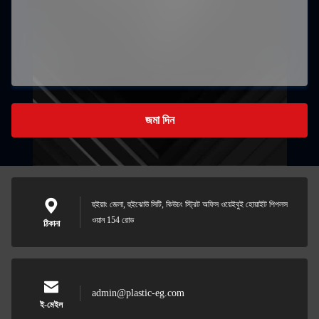
জমা দিন
হুইয়াং জেলা, হুইঝোউ সিটি, কিউচং স্ট্রিট অফিস ওয়েইবুই হোয়াইট পিপলস
ওয়ান 154 রোড
ঠিকানা
admin@plastic-eg.com
ই-মেইল