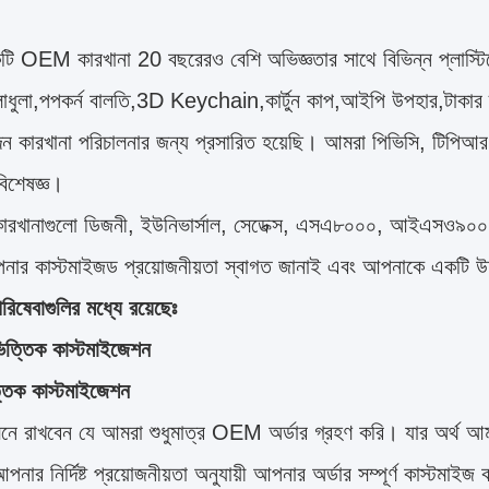
ি OEM কারখানা 20 বছরেরও বেশি অভিজ্ঞতার সাথে বিভিন্ন প্লাস্টিক
লাধুলা,পপকর্ন বালতি,3D Keychain,কার্টুন কাপ,আইপি উপহার,টাকার ব
াদন কারখানা পরিচালনার জন্য প্রসারিত হয়েছি। আমরা পিভিসি, টিপি
িশেষজ্ঞ।
ারখানাগুলো ডিজনী, ইউনিভার্সাল, সেডেক্স, এসএ৮০০০, আইএসও৯০
ার কাস্টমাইজড প্রয়োজনীয়তা স্বাগত জানাই এবং আপনাকে একটি উদ
িষেবাগুলির মধ্যে রয়েছেঃ
িত্তিক কাস্টমাইজেশন
্তিক কাস্টমাইজেশন
মনে রাখবেন যে আমরা শুধুমাত্র OEM অর্ডার গ্রহণ করি। যার অর্থ আম
নার নির্দিষ্ট প্রয়োজনীয়তা অনুযায়ী আপনার অর্ডার সম্পূর্ণ কাস্টমা