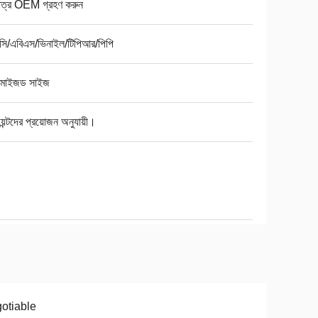
মাত্র OEM গ্রহণ করুন
সি/এবিএস/ভিনাইল/টিপিআর/পিপি
্টমাইজড সাইজ
য়েন্টদের প্রয়োজন অনুযায়ী।
otiable