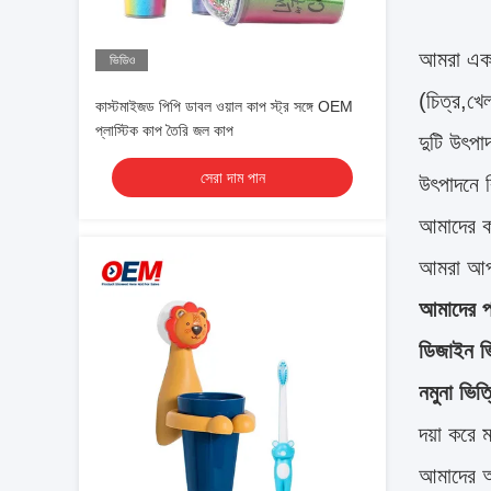
আমরা একট
ভিডিও
(চিত্র,খে
কাস্টমাইজড পিপি ডাবল ওয়াল কাপ স্ট্র সঙ্গে OEM
প্লাস্টিক কাপ তৈরি জল কাপ
দুটি উৎপ
সেরা দাম পান
উৎপাদনে ব
আমাদের ক
আমরা আপন
আমাদের পর
ডিজাইন ভ
নমুনা ভিত
দয়া করে 
আমাদের আপ