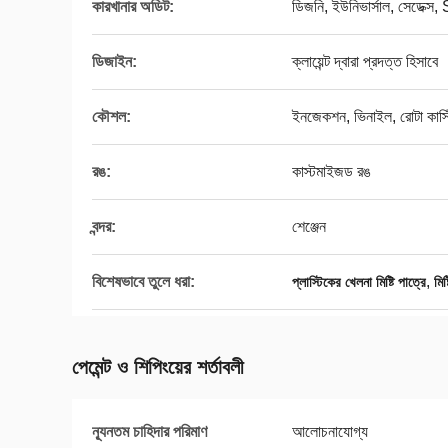
কারখানার অডিট:
ডিজনি, ইউনিভার্সাল, সেডেক
ডিজাইন:
ক্লায়েন্ট দ্বারা প্রদত্ত হিসাবে
কৌশল:
ইনজেকশন, ভিনাইল, রোটা কাস্ট
রঙ:
কাস্টমাইজড রঙ
বন্দর:
শেঞ্জেন
বিশেষভাবে তুলে ধরা:
,
প্লাস্টিকের খেলনা মিষ্টি পাত্রে
মিষ
পেমেন্ট ও শিপিংয়ের শর্তাবলী
ন্যূনতম চাহিদার পরিমাণ
আলোচনাযোগ্য