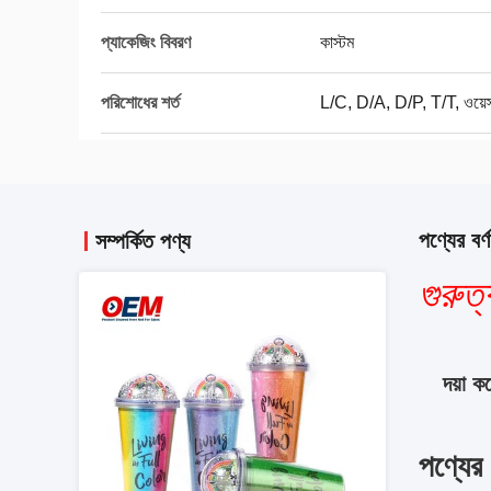
প্যাকেজিং বিবরণ
কাস্টম
পরিশোধের শর্ত
L/C, D/A, D/P, T/T, ওয়েস্টা
পণ্যের বর্ণ
সম্পর্কিত পণ্য
গুরুত্ব
দয়া 
পণ্যের ব