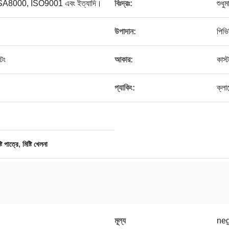
্স, SA8000, ISO9001 এবং ইত্যাদি।
বিঃদ্রঃ:
শুধু
উপাদান:
পিভি
িং
আকার:
কাস
প্যাকিং:
ক্লা
,
্টি পাত্রে
মিষ্টি খেলনা
মূল্য
neg