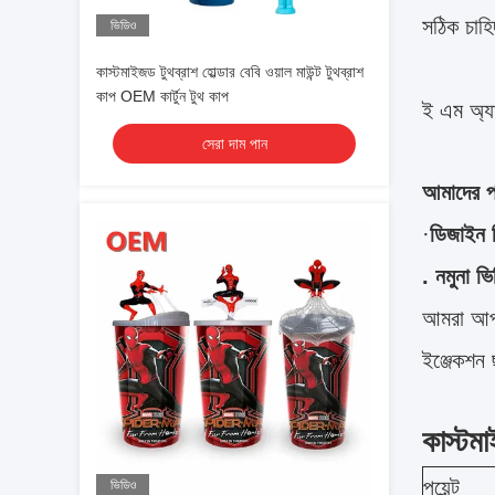
সঠিক চাহ
ভিডিও
কাস্টমাইজড টুথব্রাশ হোল্ডার বেবি ওয়াল মাউন্ট টুথব্রাশ
কাপ OEM কার্টুন টুথ কাপ
ই এম অ্য
সেরা দাম পান
আমাদের পর
·
ডিজাইন 
. নমুনা ভ
আমরা আপনা
ইঞ্জেকশন 
কাস্টম
পয়েন্ট
ভিডিও