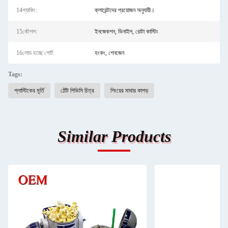
14প্যাকিং:
ক্লায়েন্টদের প্রয়োজন অনুযায়ী।
15কৌশল:
ইনজেকশন, ভিনাইল, রোটা কাস্টিং
16লোড হচ্ছে পোর্ট:
হংকং, শেনজেন
Tags:
প্লাস্টিকের মূর্তি
ঠোঁট পিভিসি চিত্র
শিংয়ের মাথার কাপড়
Similar Products