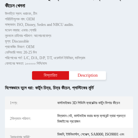
কীচেন খেলনা
উৎপত্তি স্থল: গুয়াংডং, চীন
পরিচিতিমুলক নাম: OEM
সাক্ষ্যদান: ISO, Disney, Sedex and NBCU audits.
মডেল নম্বার: এভার গ্লোরি
ন্যূনতম চাহিদার পরিমাণ: আলোচনাযোগ্য
মূল্য: Discussible
প্যাকেজিং বিবরণ: OEM
ডেলিভারি সময়: 20-25 দিন
পরিশোধের শর্ত: L/C, D/A, D/P, T/T, ওয়েস্টার্ন ইউনিয়ন, মানিগ্রাম
যোগানের ক্ষমতা: ১০০০০০ পিসি/মাস
বিস্তারিত
Description
বিশেষভাবে তুলে ধরা:
কার্টুন চিত্র
,
চিত্র কীচেন
,
প্লাস্টিকের মূর্তি
1পণ্য:
কাস্টমাইজড 3D পিভিসি ক্যারেক্টার কার্টুন ফিগার কীচেন
বিদ্যমান নেই, কাস্টমাইজ করার জন্য ক্লায়েন্ট দ্বারা প্রদত্ত
2বিদ্যমান পরিমাণ:
ডিজাইনের প্রয়োজন
ডিজনি, ইউনিভার্সাল, সেডেক্স, SA8000, ISO9001 এবং
3কারখানার অডিট: