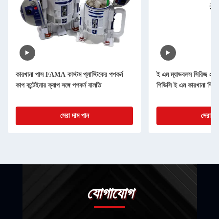
কারখানা পাস FAMA কাস্টম প্লাস্টিকের পপকর্ন
ই এম ম্যাডবলস সিরিজ ২ ল
কাপ কন্টেইনার ক্যাপ সঙ্গে পপকর্ন বালতি
পিভিসি ই এম কারখানা পিভি
সেরা দাম পান
সেরা দা
যোগাযোগ