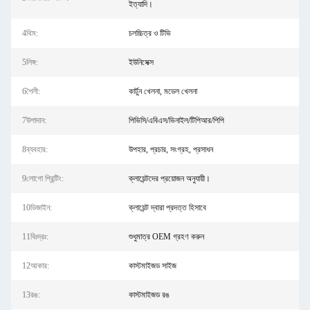
ইত্যাদি।
4থিম:
চলচ্চিত্র ও টিভি
5লিঙ্গ:
ইউনিসেক্স
6শৈলী:
কার্টুন খেলনা, মডেল খেলনা
7উপাদান:
পিভিসি/এবিএস/ভিনাইল/টিপিআর/পিপি
8ব্যবহার:
উপহার, প্রচার, সংগ্রহ, প্রসাধন
9লোগো প্রিন্টিং:
ক্লায়েন্টদের প্রয়োজন অনুযায়ী।
10ডিজাইন:
ক্লায়েন্ট দ্বারা প্রদত্ত হিসাবে
11বিঃদ্রঃ:
শুধুমাত্র OEM গ্রহণ করুন
12আকার:
কাস্টমাইজড সাইজ
13রঙ:
কাস্টমাইজড রঙ