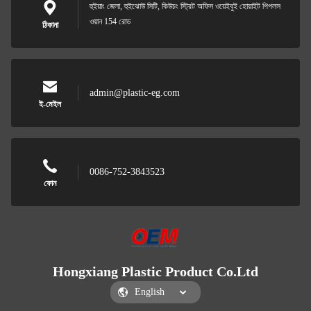
হুইয়াং জেলা, হুইঝোউ সিটি, কিউচং স্ট্রিট অফিস ওয়েইবুই হোয়াইট পিপলস
ওয়ান 154 রোড
ঠিকানা
admin@plastic-eg.com
ই-মেইল
0086-752-3843523
ফোন
Hongxiang Plastic Product Co.Ltd