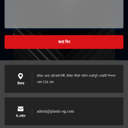
জমা দিন
হুইয়াং জেলা, হুইঝোউ সিটি, কিউচং স্ট্রিট অফিস ওয়েইবুই হোয়াইট পিপলস
ওয়ান 154 রোড
ঠিকানা
admin@plastic-eg.com
ই-মেইল