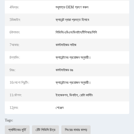
4বিঃদ্রঃ:
শুধুমাত্র OEM গ্রহণ করুন
5ডিজাইন:
ক্লায়েন্ট দ্বারা প্রদত্ত হিসাবে
6উপাদান:
পিভিসি/এবিএস/ভিনাইল/টিপিআর/পিপি
7আকার:
কাস্টমাইজড সাইজ
8প্যাকিং:
ক্লায়েন্টদের প্রয়োজন অনুযায়ী।
9রঙ:
কাস্টমাইজড রঙ
10লোগো প্রিন্টিং:
ক্লায়েন্টদের প্রয়োজন অনুযায়ী।
11কৌশল:
ইনজেকশন, ভিনাইল, রোটা কাস্টিং
12বন্দর:
শেঞ্জেন
Tags:
প্লাস্টিকের মূর্তি
ঠোঁট পিভিসি চিত্র
শিংয়ের মাথার কাপড়