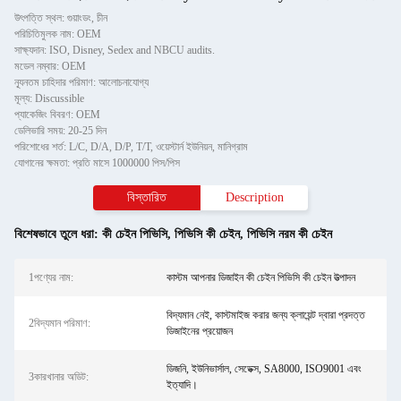
উৎপত্তি স্থল: গুয়াংডং, চীন
পরিচিতিমুলক নাম: OEM
সাক্ষ্যদান: ISO, Disney, Sedex and NBCU audits.
মডেল নম্বার: OEM
ন্যূনতম চাহিদার পরিমাণ: আলোচনাযোগ্য
মূল্য: Discussible
প্যাকেজিং বিবরণ: OEM
ডেলিভারি সময়: 20-25 দিন
পরিশোধের শর্ত: L/C, D/A, D/P, T/T, ওয়েস্টার্ন ইউনিয়ন, মানিগ্রাম
যোগানের ক্ষমতা: প্রতি মাসে 1000000 পিস/পিস
বিস্তারিত
Description
বিশেষভাবে তুলে ধরা:
কী চেইন পিভিসি
,
পিভিসি কী চেইন
,
পিভিসি নরম কী চেইন
1পণ্যের নাম:
কাস্টম আপনার ডিজাইন কী চেইন পিভিসি কী চেইন উত্পাদন
বিদ্যমান নেই, কাস্টমাইজ করার জন্য ক্লায়েন্ট দ্বারা প্রদত্ত
2বিদ্যমান পরিমাণ:
ডিজাইনের প্রয়োজন
ডিজনি, ইউনিভার্সাল, সেডেক্স, SA8000, ISO9001 এবং
3কারখানার অডিট:
ইত্যাদি।