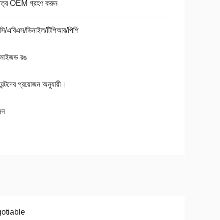
মাত্র OEM গ্রহণ করুন
সি/এবিএস/ভিনাইল/টিপিআর/পিপি
্টমাইজড রঙ
য়েন্টদের প্রয়োজন অনুযায়ী।
জেন
otiable