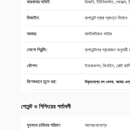
কারখানার অডিট:
ডিজনি, ইউনিভার্সাল, সেডেক
ডিজাইন:
ক্লায়েন্ট দ্বারা প্রদত্ত হিসাবে
আকার:
কাস্টমাইজড সাইজ
লোগো প্রিন্টিং:
ক্লায়েন্টদের প্রয়োজন অনুযায়ী
কৌশল:
ইনজেকশন, ভিনাইল, রোটা কাস্ট
বিশেষভাবে তুলে ধরা:
,
বিকৃতযোগ্য বল খেলনা
আমার এল্ফ
পেমেন্ট ও শিপিংয়ের শর্তাবলী
ন্যূনতম চাহিদার পরিমাণ
আলোচনাযোগ্য