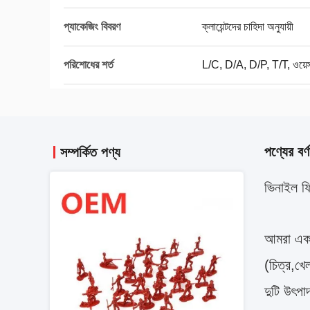
প্যাকেজিং বিবরণ
ক্লায়েন্টদের চাহিদা অনুযায়ী
পরিশোধের শর্ত
L/C, D/A, D/P, T/T, ওয়েস্টা
পণ্যের বর্ণ
সম্পর্কিত পণ্য
ভিনাইল ফি
আমরা একট
(চিত্র,খে
দুটি উৎপ