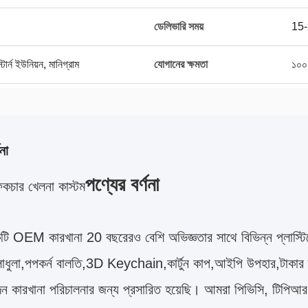
ডেলিভারি সময়
15-
র্ন ইউনিয়ন, মানিগ্রাম
যোগানের ক্ষমতা
১০০
না
পণ্যের বর্ণনা
কচার খেলনা কাস্টম
ি OEM কারখানা 20 বছরেরও বেশি অভিজ্ঞতার সাথে বিভিন্ন প্লাস্টিক
লাধুলা,পপকর্ন বালতি,3D Keychain,কার্টুন কাপ,আইপি উপহার,টাকার ব
াদন কারখানা পরিচালনার জন্য প্রসারিত হয়েছি। আমরা পিভিসি, টিপি