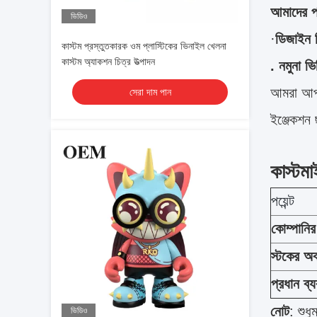
আমাদের পর
ভিডিও
·
ডিজাইন 
কাস্টম প্রস্তুতকারক ওম প্লাস্টিকের ভিনাইল খেলনা
কাস্টম অ্যাকশন চিত্র উত্পাদন
. নমুনা ভ
আমরা আপনা
সেরা দাম পান
ইঞ্জেকশন 
কাস্টম
পয়েন্ট
কোম্পানি
স্টকের অব
প্রধান ব্
নোট
: শুধ
ভিডিও