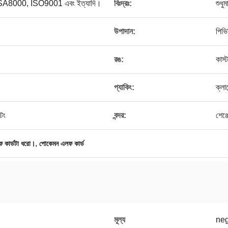
্স, SA8000, ISO9001 এবং ইত্যাদি।
বিঃদ্রঃ:
শুধু
উপাদান:
পিভি
রঙ:
কাস
।
প্যাকিং:
ক্লা
িং
বন্দর:
শেঞ্
,
 কার্ডটা ধরো।
পোকেমন এলফ কার্ড
মূল্য
neg