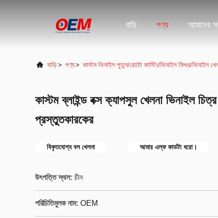
বাড়ি
পণ্য
আমাদের সম্
বাড়ি
>
পণ্য
>
কাস্টম ভিনাইল পুতুল/রোটো কাস্টিং/ভিনাইল ফিগুর/ভিনাইল খে
কাস্টম ব্লাইন্ড বক্স ক্যাপসুল খেলনা ভিনাইল চিত্
প্রস্তুতকারকের
বিকৃতযোগ্য বল খেলনা
আমার এল্ফ কার্ডটা ধরো।
উৎপত্তি স্থল:
চীন
পরিচিতিমুলক নাম:
OEM