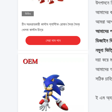
উৎপাদনে ব
আমাদের ক
ভিডিও
আমরা আপন
চীন সরবরাহকারী কাস্টম প্লাস্টিক রোমান সৈন্য সৈন্য
খেলনা কাস্টম চিত্র
আমাদের পর
ডিজাইন ভ
সেরা দাম পান
নমুনা ভিত
দয়া করে 
আমাদের আপ
সঠিক চাহ
ই এম অ্য