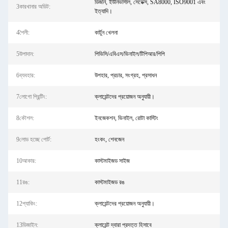
ডিজনি, ইউনিভার্সাল, সেডেক্স, SA8000, ISO9001 এবং
3কারখানার অডিট:
ইত্যাদি।
4শৈলী:
কার্টুন খেলনা
5উপাদান:
পিভিসি/এবিএস/ভিনাইল/টিপিআর/পিপি
6ব্যবহার:
উপহার, প্রচার, সংগ্রহ, প্রসাধন
7লোগো প্রিন্টিং:
ক্লায়েন্টদের প্রয়োজন অনুযায়ী।
8কৌশল:
ইনজেকশন, ভিনাইল, রোটা কাস্টিং
9লোড হচ্ছে পোর্ট:
হংকং, শেনজেন
10আকার:
কাস্টমাইজড সাইজ
11রঙ:
কাস্টমাইজড রঙ
12প্যাকিং:
ক্লায়েন্টদের প্রয়োজন অনুযায়ী।
13ডিজাইন:
ক্লায়েন্ট দ্বারা প্রদত্ত হিসাবে