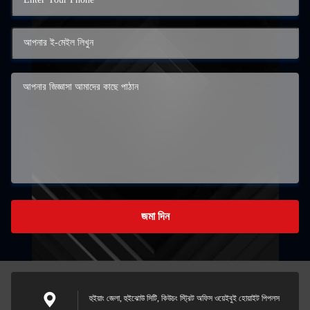
জমা দিন
হুইয়াং জেলা, হুইঝোউ সিটি, কিউচং স্ট্রিট অফিস ওয়েইবুই হোয়াইট পিপলস