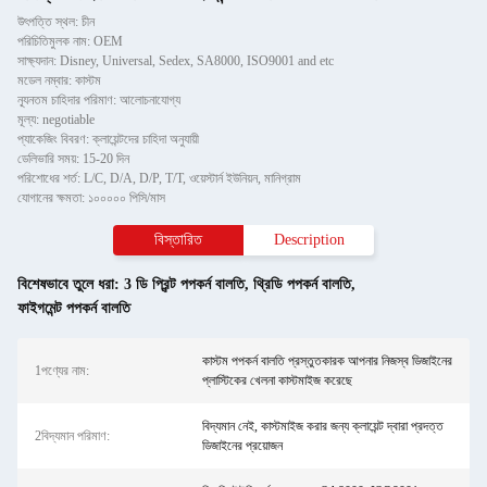
উৎপত্তি স্থল: চীন
পরিচিতিমুলক নাম: OEM
সাক্ষ্যদান: Disney, Universal, Sedex, SA8000, ISO9001 and etc
মডেল নম্বার: কাস্টম
ন্যূনতম চাহিদার পরিমাণ: আলোচনাযোগ্য
মূল্য: negotiable
প্যাকেজিং বিবরণ: ক্লায়েন্টদের চাহিদা অনুযায়ী
ডেলিভারি সময়: 15-20 দিন
পরিশোধের শর্ত: L/C, D/A, D/P, T/T, ওয়েস্টার্ন ইউনিয়ন, মানিগ্রাম
যোগানের ক্ষমতা: ১০০০০০ পিসি/মাস
বিস্তারিত
Description
বিশেষভাবে তুলে ধরা:
3 ডি প্রিন্ট পপকর্ন বালতি
,
থ্রিডি পপকর্ন বালতি
,
ফাইগমেন্ট পপকর্ন বালতি
কাস্টম পপকর্ন বালতি প্রস্তুতকারক আপনার নিজস্ব ডিজাইনের
1পণ্যের নাম:
প্লাস্টিকের খেলনা কাস্টমাইজ করেছে
বিদ্যমান নেই, কাস্টমাইজ করার জন্য ক্লায়েন্ট দ্বারা প্রদত্ত
2বিদ্যমান পরিমাণ:
ডিজাইনের প্রয়োজন