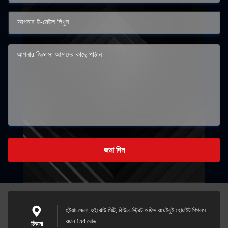
জমা দিন
হুইয়াং জেলা, হুইঝোউ সিটি, কিউচং স্ট্রিট অফিস ওয়েইবুই হোয়াইট পিপলস
ওয়ান 154 রোড
ঠিকানা