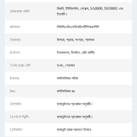
ডিজনি, ইউনিভার্সাল, সেডেক্স, SA8000, ISO9001 এবং
3কারখানার অডিট:
ইত্যাদি।
4উপাদান:
পিভিসি/এবিএস/ভিনাইল/টিপিআর/পিপি
5ব্যবহার:
উপহার, প্রচার, সংগ্রহ, প্রসাধন
6কৌশল:
ইনজেকশন, ভিনাইল, রোটা কাস্টিং
7লোড হচ্ছে পোর্ট:
হংকং, শেনজেন
8আকার:
কাস্টমাইজড সাইজ
9রঙ:
কাস্টমাইজড রঙ
10প্যাকিং:
ক্লায়েন্টদের প্রয়োজন অনুযায়ী।
11লোগো প্রিন্টিং:
ক্লায়েন্টদের প্রয়োজন অনুযায়ী।
12ডিজাইন:
ক্লায়েন্ট দ্বারা প্রদত্ত হিসাবে