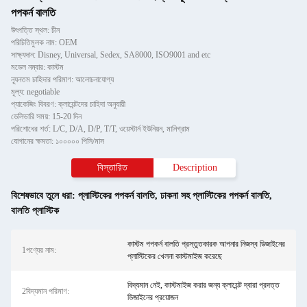
পপকর্ন বালতি
উৎপত্তি স্থল: চীন
পরিচিতিমুলক নাম: OEM
সাক্ষ্যদান: Disney, Universal, Sedex, SA8000, ISO9001 and etc
মডেল নম্বার: কাস্টম
ন্যূনতম চাহিদার পরিমাণ: আলোচনাযোগ্য
মূল্য: negotiable
প্যাকেজিং বিবরণ: ক্লায়েন্টদের চাহিদা অনুযায়ী
ডেলিভারি সময়: 15-20 দিন
পরিশোধের শর্ত: L/C, D/A, D/P, T/T, ওয়েস্টার্ন ইউনিয়ন, মানিগ্রাম
যোগানের ক্ষমতা: ১০০০০০ পিসি/মাস
বিস্তারিত
Description
বিশেষভাবে তুলে ধরা:
প্লাস্টিকের পপকর্ন বালতি
,
ঢাকনা সহ প্লাস্টিকের পপকর্ন বালতি
,
বালতি প্লাস্টিক
কাস্টম পপকর্ন বালতি প্রস্তুতকারক আপনার নিজস্ব ডিজাইনের
1পণ্যের নাম:
প্লাস্টিকের খেলনা কাস্টমাইজ করেছে
বিদ্যমান নেই, কাস্টমাইজ করার জন্য ক্লায়েন্ট দ্বারা প্রদত্ত
2বিদ্যমান পরিমাণ:
ডিজাইনের প্রয়োজন