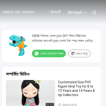
আমাদের সাথে যোগাযোগ
ঘটনাবলী
Bengali
করুন
OEM শিশুদের খেলনা বন্দুক DIY শিশুর বিচ্ছিন্নতা
ডাইনোসর নরম গুলি বন্দুক খেলনা ইভা স্পঞ্জ পাজল একত্রিত
বন্দুক মডেল
এখনই যোগাযোগ করুন
আরও জানুন
সম্পর্কিত ভিডিও
Customized Size PVC
Figure Vinyl Toy for 8 to
13 Years and 14 Years &
Up Collectors
কাস্টম প্লাস্টিকের খেলনা/পিভিসি খেলনা
00:25
2025-10-31