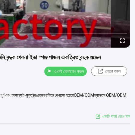
ি বন্দুক খেলনা ইভা স্পঞ্জ পাজল একত্রিত বন্দুক মডেল
শেয়ার করুন
এখনই যোগাযোগ করুন
্ধুত্বপূর্ণ এবং ফাথাল্যাট-মুক্ত)রঙযেমন ছবিতে দেখানো হয়েছেOEM/ODMস্বাগতম OEM/ODM
একটি বার্তা রেখে যান