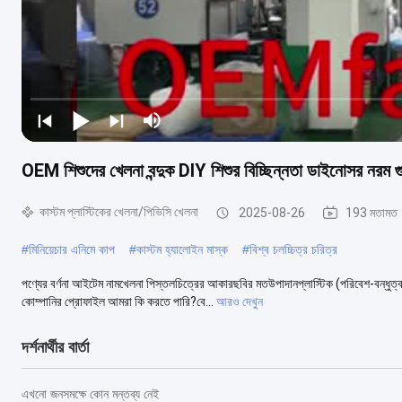
OEM শিশুদের খেলনা বন্দুক DIY শিশুর বিচ্ছিন্নতা ডাইনোসর নরম গুল
কাস্টম প্লাস্টিকের খেলনা/পিভিসি খেলনা
2025-08-26
193 মতামত
#
মিনিয়েচার এনিমে কাপ
#
কাস্টম হ্যালোইন মাস্ক
#
বিশ্ব চলচ্চিত্র চরিত্র
পণ্যের বর্ণনা আইটেম নামখেলনা পিস্তলচিত্রের আকারছবির মতউপাদানপ্লাস্টিক (পরিবেশ-বন
কোম্পানির প্রোফাইল আমরা কি করতে পারি?বে...
আরও দেখুন
দর্শনার্থীর বার্তা
এখনো জনসমক্ষে কোন মন্তব্য নেই