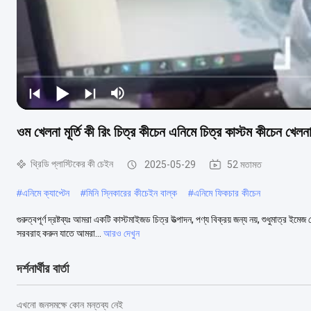
ওম খেলনা মূর্তি কী রিং চিত্র কীচেন এনিমে চিত্র কাস্টম কীচেন খেলন
থ্রিডি প্লাস্টিকের কী চেইন
2025-05-29
52 মতামত
#
এনিমে ক্যাপ্টেন
#
মিনি স্নিকারের কীচেইন বাল্ক
#
এনিমে ফিকচার কীচেন
গুরুত্বপূর্ণ দ্রষ্টব্যঃ আমরা একটি কাস্টমাইজড চিত্র উত্পাদন, পণ্য বিক্রয় জন্য নয়, শুধুমাত্
সরবরাহ করুন যাতে আমরা...
আরও দেখুন
দর্শনার্থীর বার্তা
এখনো জনসমক্ষে কোন মন্তব্য নেই